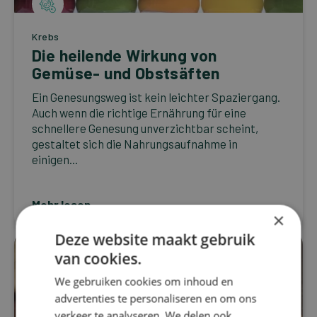
Krebs
Die heilende Wirkung von
Gemüse- und Obstsäften
Ein Genesungsweg ist kein leichter Spaziergang.
Auch wenn die richtige Ernährung für eine
schnellere Genesung unverzichtbar scheint,
gestaltet sich die Nahrungsaufnahme in
einigen...
Mehr lesen
×
Deze website maakt gebruik
van cookies.
We gebruiken cookies om inhoud en
advertenties te personaliseren en om ons
verkeer te analyseren. We delen ook