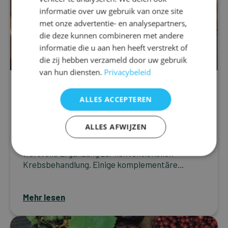
informatie over uw gebruik van onze site
met onze advertentie- en analysepartners,
die deze kunnen combineren met andere
informatie die u aan hen heeft verstrekt of
die zij hebben verzameld door uw gebruik
van hun diensten.
Privacybeleid
Krebs
Zusätzliche unterstützende
ALLES ACCEPTEREN
Therapien
ALLES AFWIJZEN
Jede Methode, die Ihre Gesundheit fördert und
dafür sorgt, dass Sie sich besser fühlen, ist eine
wertvolle Ergänzung zur konventionellen
Krebsbehandlung. Einige komplementäre...
Mehr lesen