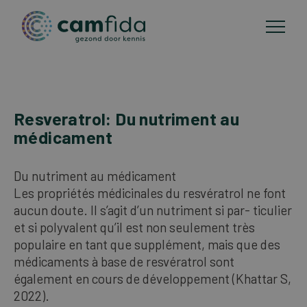
Domaines d'application
Resveratrol: Du nutriment au
Aller
médicament
au
Méthodes de CMA
contenu
principal
Du nutriment au médicament
Publications
Les propriétés médicinales du resvératrol ne font
aucun doute. Il s’agit d’un nutriment si par- ticulier
et si polyvalent qu’il est non seulement très
A propos de Camfida
populaire en tant que supplément, mais que des
médicaments à base de resvératrol sont
Contact
également en cours de développement (Khattar S,
2022).