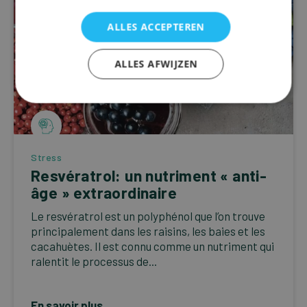
ALLES ACCEPTEREN
ALLES AFWIJZEN
Stress
Resvératrol: un nutriment « anti-
âge » extraordinaire
Le resvératrol est un polyphénol que l’on trouve
principalement dans les raisins, les baies et les
cacahuètes. Il est connu comme un nutriment qui
ralentit le processus de...
En savoir plus