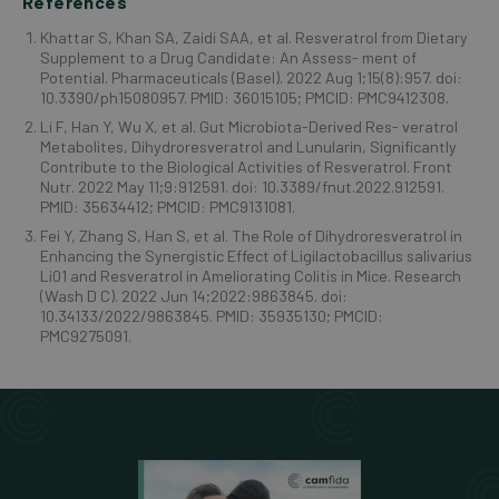
Références
Khattar S, Khan SA, Zaidi SAA, et al. Resveratrol from Dietary
Supplement to a Drug Candidate: An Assess- ment of
Potential. Pharmaceuticals (Basel). 2022 Aug 1;15(8):957. doi:
10.3390/ph15080957. PMID: 36015105; PMCID: PMC9412308.
Li F, Han Y, Wu X, et al. Gut Microbiota-Derived Res- veratrol
Metabolites, Dihydroresveratrol and Lunularin, Significantly
Contribute to the Biological Activities of Resveratrol. Front
Nutr. 2022 May 11;9:912591. doi: 10.3389/fnut.2022.912591.
PMID: 35634412; PMCID: PMC9131081.
Fei Y, Zhang S, Han S, et al. The Role of Dihydroresveratrol in
Enhancing the Synergistic Effect of Ligilactobacillus salivarius
Li01 and Resveratrol in Ameliorating Colitis in Mice. Research
(Wash D C). 2022 Jun 14;2022:9863845. doi:
10.34133/2022/9863845. PMID: 35935130; PMCID:
PMC9275091.