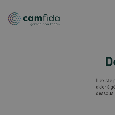
Aller
au
D
contenu
principal
Il existe
aider à g
dessous 