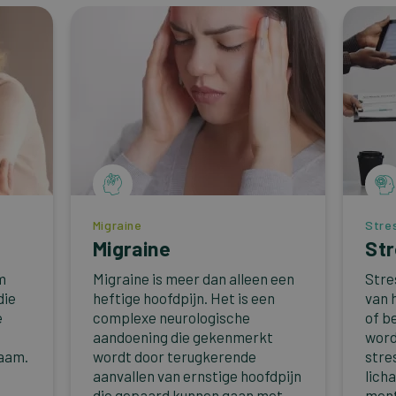
Migraine
Stre
Migraine
St
m
Migraine is meer dan alleen een
Stre
die
heftige hoofdpijn. Het is een
van 
e
complexe neurologische
of b
aandoening die gekenmerkt
word
haam.
wordt door terugkerende
stres
n
aanvallen van ernstige hoofdpijn
lich
die gepaard kunnen gaan met
ment