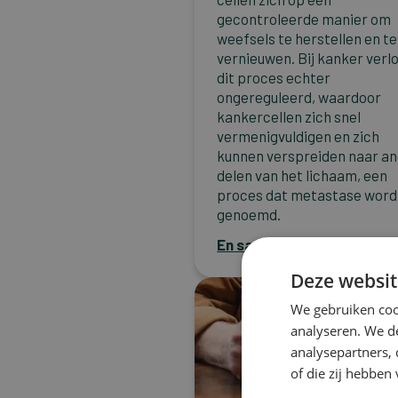
gecontroleerde manier om
weefsels te herstellen en te
vernieuwen. Bij kanker verl
dit proces echter
ongereguleerd, waardoor
kankercellen zich snel
vermenigvuldigen en zich
kunnen verspreiden naar a
delen van het lichaam, een
proces dat metastase word
genoemd.
En savoir plus
Deze websit
We gebruiken coo
analyseren. We de
analysepartners,
of die zij hebbe