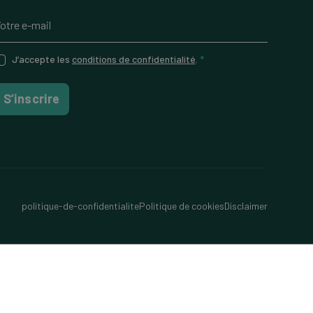
J’accepte les
conditions de confidentialité
.
*
S’inscrire
politique-de-confidentialite
Politique de cookies
Disclaimer