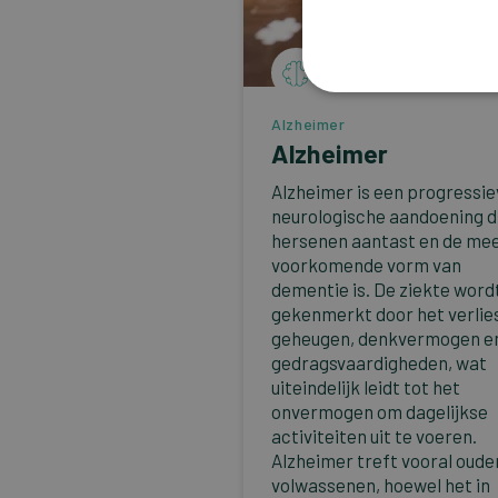
Alzheimer
Alzheimer
Alzheimer is een progressi
neurologische aandoening d
hersenen aantast en de me
voorkomende vorm van
dementie is. De ziekte word
gekenmerkt door het verlie
geheugen, denkvermogen e
gedragsvaardigheden, wat
uiteindelijk leidt tot het
onvermogen om dagelijkse
activiteiten uit te voeren.
Alzheimer treft vooral oude
volwassenen, hoewel het in