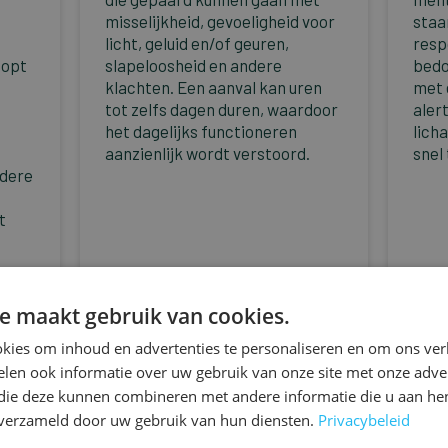
misselijkheid, gevoeligheid voor
staa
licht, geluid en/of geuren,
resp
oopt
slapeloosheid en andere
bedo
klachten. Een aanval kan uren
met 
tot zelfs dagen duren, waardoor
aler
het dagelijks functioneren
lich
aanzienlijk wordt verstoord.
snel
ndere
t
En savoir plus
En s
e maakt gebruik van cookies.
kies om inhoud en advertenties te personaliseren en om ons ver
len ook informatie over uw gebruik van onze site met onze adver
 die deze kunnen combineren met andere informatie die u aan hen
n verzameld door uw gebruik van hun diensten.
Privacybeleid