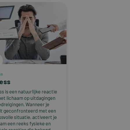
ss
ress
ss is een natuurlijke reactie
het lichaam op uitdagingen
edreigingen. Wanneer je
t geconfronteerd met een
svolle situatie, activeert je
aam een reeks fysieke en
ale reacties die bekend