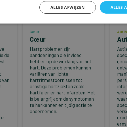
ALLES AFWIJZEN
ALLES 
Cœur
Auti
Cœur
Au
eve
Hartproblemen zijn
Auti
ie de
aandoeningen die invloed
spec
est
hebben op de werking van het
geno
hart. Deze problemen kunnen
ontw
t
variëren van lichte
mani
s van
hartritmestoornissen tot
pers
n
ernstige hartziekten zoals
inte
hartfalen en hartinfarcten. Het
were
is belangrijk om de symptomen
waar
te herkennen en tijdig actie te
spec
ondernemen.
vers
re
grad
erns