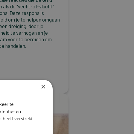
n als de "vecht-of-vlucht"
ons. Deze respons is
eld om je te helpen omgaan
een dreiging, door je
theid te verhogen en je
aam voor te bereiden om
 te handelen.
avoir plus
×
keer te
tentie- en
 heeft verstrekt