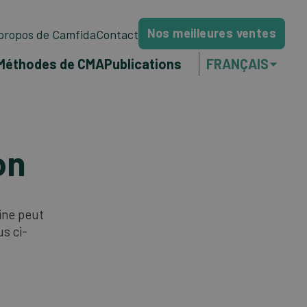
Nos meilleures ventes
propos de Camfida
Contact
Méthodes de CMA
Publications
FRANÇAIS
NEDERLANDS
ENGLISH
on
PORTUGUÊS
aine peut
s ci-