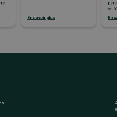
ere
pers
vari
En savoir plus
En s
ns