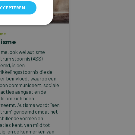
ACCEPTEREN
sme
tisme
sme, ook wel autisme
trum stoornis (ASS)
emd, is een
ikkelingsstoornis die de
er beïnvloedt waarop een
oon communiceert, sociale
racties aangaat en de
ld om zich heen
neemt. Autisme wordt "een
trum" genoemd omdat het
chillende vormen en
aties kent, van mild tot
tig, en de kenmerken van