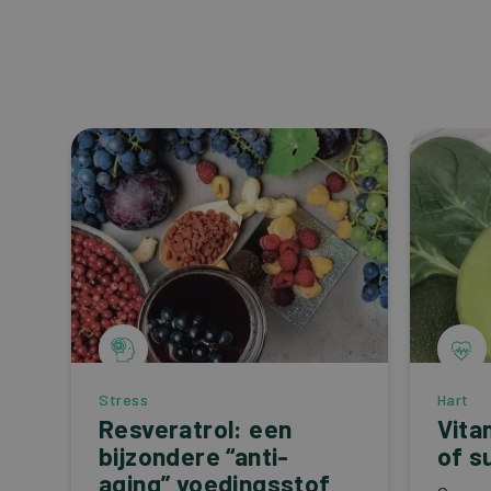
Stress
Hart
Resveratrol: een
Vita
bijzondere “anti-
of s
aging” voedingsstof