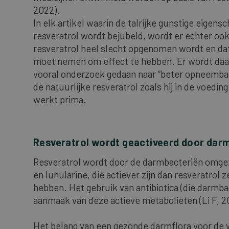
2022).
In elk artikel waarin de talrijke gunstige eigen
resveratrol wordt bejubeld, wordt er echter oo
resveratrol heel slecht opgenomen wordt en dat 
moet nemen om effect te hebben. Er wordt daa
vooral onderzoek gedaan naar “beter opneembar
de natuurlijke resveratrol zoals hij in de voeding 
werkt prima.
Resveratrol wordt geactiveerd door darm
Resveratrol wordt door de darmbacteriën omgez
en lunularine, die actiever zijn dan resveratr
hebben. Het gebruik van antibiotica (die darmba
aanmaak van deze actieve metabolieten (Li F, 2
Het belang van een gezonde darmflora voor de w