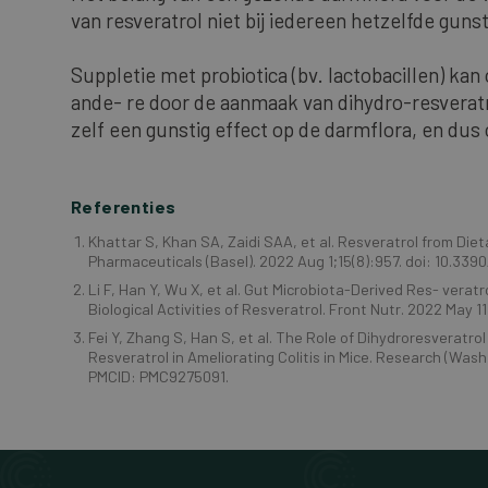
van resveratrol niet bij iedereen hetzelfde gunst
Suppletie met probiotica (bv. lactobacillen) kan
ande- re door de aanmaak van dihydro-resveratro
zelf een gunstig effect op de darmflora, en dus 
Referenties
Khattar S, Khan SA, Zaidi SAA, et al. Resveratrol from Di
Pharmaceuticals (Basel). 2022 Aug 1;15(8):957. doi: 10.3
Li F, Han Y, Wu X, et al. Gut Microbiota-Derived Res- verat
Biological Activities of Resveratrol. Front Nutr. 2022 May
Fei Y, Zhang S, Han S, et al. The Role of Dihydroresveratrol 
Resveratrol in Ameliorating Colitis in Mice. Research (Wa
PMCID: PMC9275091.