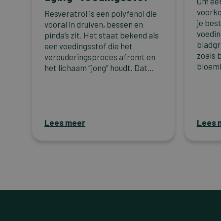
Om een
voorko
Resveratrol is een polyfenol die
je best
vooral in druiven, bessen en
voedin
pinda’s zit. Het staat bekend als
bladgr
een voedingsstof die het
zoals 
verouderingsproces afremt en
bloemk
het lichaam “jong” houdt. Dat...
Lees meer
Lees 