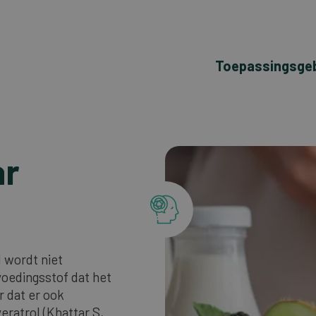
Toepassingsge
ar
 wordt niet
 voedingsstof dat het
r dat er ook
eratrol (Khattar S,