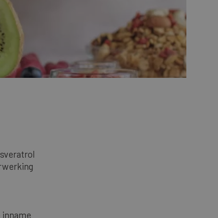
sveratrol
erwerking
e inname