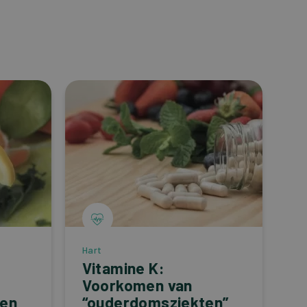
Hart
Vitamine K:
Voorkomen van
 en
“ouderdomsziekten”