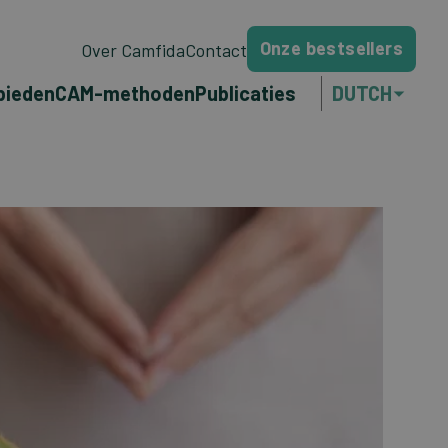
Onze bestsellers
Over Camfida
Contact
bieden
CAM-methoden
Publicaties
DUTCH
ENGLISH
FRANÇAIS
PORTUGUÊS