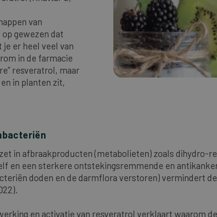
schappen van
k op gewezen dat
je er heel veel van
rom in de farmacie
e” resveratrol, maar
en in planten zit,
bacteriën
et in afbraakproducten (metabolieten) zoals dihydro-re
ol zelf en een sterkere ontstekingsremmende en antikank
cteriën doden en de darmflora verstoren) vermindert de
022).
erking en activatie van resveratrol verklaart waarom d