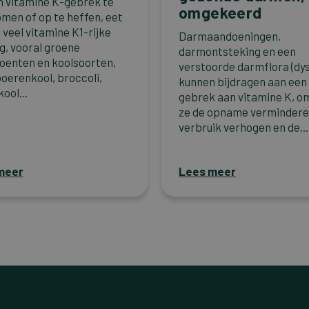
 vitamine K-gebrek te
omgekeerd
men of op te heffen, eet
 veel vitamine K1-rijke
Darmaandoeningen,
g, vooral groene
darmontsteking en een
oenten en koolsoorten,
verstoorde darmflora (dy
boerenkool, broccoli,
kunnen bijdragen aan een
ool...
gebrek aan vitamine K, o
ze de opname vermindere
verbruik verhogen en de...
meer
Lees meer