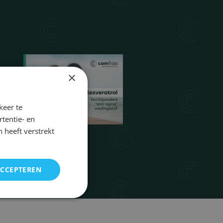
×
keer te
tentie- en
 heeft verstrekt
ACCEPTEREN