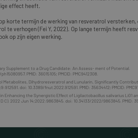
ige effect heeft.
 op korte termijn de werking van resveratrol versterken,
l te verhogen (Fei Y, 2022). Op lange termijn heeft resv
ook op zijn eigen werking.
etary Supplement to a Drug Candidate: An Assess- ment of Potential.
390/ph15080957. PMID: 36015105; PMCID: PMC9412308.
rol Metabolites, Dihydroresveratrol and Lunularin, Significantly Contribu
 11;9:912591. doi: 10.3389/fnut.2022.912591. PMID: 35634412; PMCID: PMC9
in Enhancing the Synergistic Effect of Ligilactobacillus salivarius Li01 a
sh D C). 2022 Jun 14;2022:9863845. doi: 10.34133/2022/9863845. PMID: 