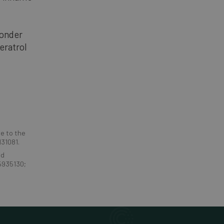
 onder
eratrol
te to the
131081.
nd
35935130;