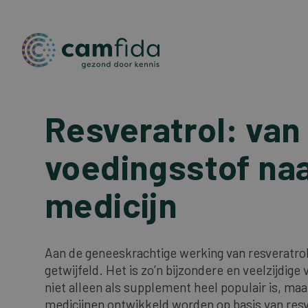
Resveratrol: van
Overslaan
en
naar
voedingsstof na
de
inhoud
medicijn
gaan
Aan de geneeskrachtige werking van resveratrol
getwijfeld. Het is zo’n bijzondere en veelzijdige
niet alleen als supplement heel populair is, maa
medicijnen ontwikkeld worden op basis van resv