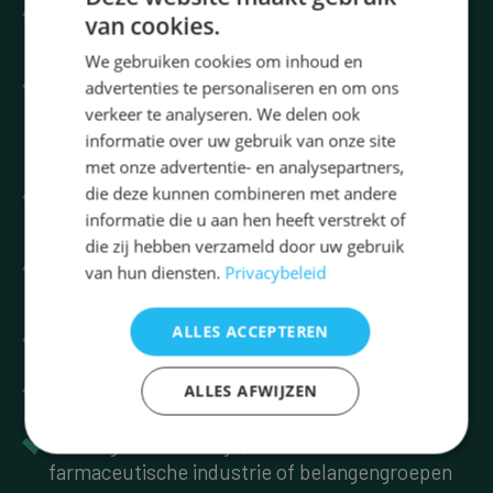
Ontvang motivatiebrieven die je helpen je
van cookies.
kennis praktisch toe te passen
We gebruiken cookies om inhoud en
Deel je ervaring met lotgenoten
advertenties te personaliseren en om ons
verkeer te analyseren. We delen ook
informatie over uw gebruik van onze site
met betrouwbare informatie
met onze advertentie- en analysepartners,
die deze kunnen combineren met andere
Gebaseerd op gevalideerd wetenschappelijk
informatie die u aan hen heeft verstrekt of
onderzoek
die zij hebben verzameld door uw gebruik
Samengesteld door wetenschapsjournalisten
van hun diensten.
Privacybeleid
onder supervisie van een arts
ALLES ACCEPTEREN
Inclusief alle referenties van de onderzoeken
ALLES AFWIJZEN
Zo volledig en actueel mogelijk
Volledig onafhankelijk, los van de
farmaceutische industrie of belangengroepen