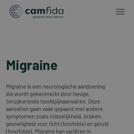
Toepassingsgebieden
Overslaan
en
Migraine
CAM-methoden
naar
de
Publicaties
inhoud
Migraine is een neurologische aandoening
gaan
die wordt gekenmerkt door hevige,
Over Camfida
terugkerende hoofdpijnaanvallen. Deze
aanvallen gaan vaak gepaard met andere
symptomen zoals misselijkheid, braken,
Contact
gevoeligheid voor licht (fotofobie) en geluid
(fonofobie). Migraine kan variëren in