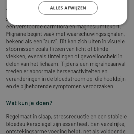
ALLES AFWIJZEN
Typische triggers zijn hormonale schommelingen,
stress, slaaptekort, bepaalde voedingsmiddelen,
een verstoorde darmflora en magnesiumtekort.
Migraine begint vaak met waarschuwingssignalen,
bekend als een "aura". Dit kan zich uiten in visuele
stoornissen zoals flitsen van licht of blinde
vlekken, evenals tintelingen of gevoelloosheid in
delen van het lichaam. Tijdens een migraineaanval
treden er abnormale hersenactiviteiten en
veranderingen in de bloedstroom op, die hoofdpijn
en de bijbehorende symptomen veroorzaken.
Wat kun je doen?
Regelmaat in slaap, stressreductie en een stabiele
bloedsuikerspiegel zijn essentieel. Een vezelrijke,
ontstekingsarme voeding helpt, net als voldoende