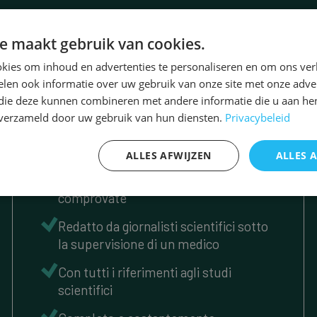
Informazioni su Camfid
e maakt gebruik van cookies.
kies om inhoud en advertenties te personaliseren en om ons ver
Ti aiutiamo
len ook informatie over uw gebruik van onze site met onze adver
 die deze kunnen combineren met andere informatie die u aan hen
n verzameld door uw gebruik van hun diensten.
Privacybeleid
basandoti su informazioni
affidabili
ALLES AFWIJZEN
ALLES 
Basato su ricerche scientifiche
comprovate
Redatto da giornalisti scientifici sotto
la supervisione di un medico
Con tutti i riferimenti agli studi
scientifici