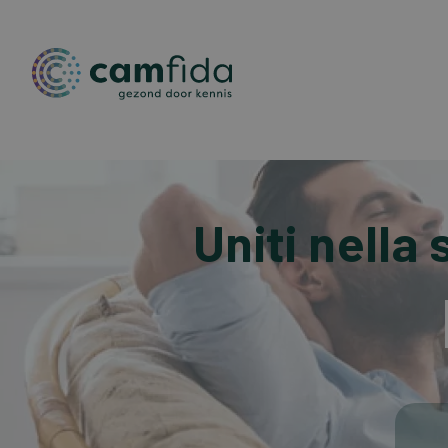
Salta
al
contenuto
Uniti nella
principale