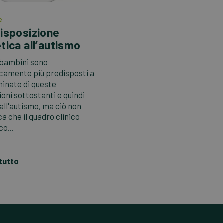
e
isposizione
tica all’autismo
 bambini sono
camente più predisposti a
inate di queste
oni sottostanti e quindi
all'autismo, ma ciò non
ca che il quadro clinico
co...
tutto