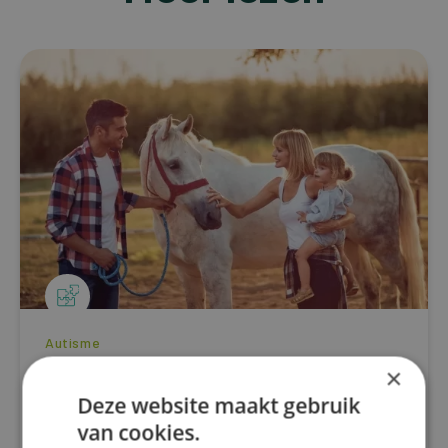
Autisme
Waardevolle aanvullende
×
therapieën bij autisme
Deze website maakt gebruik
van cookies.
Acupunctuur is een eeuwenoude traditionele