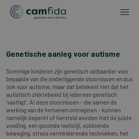
Toepassingsgebieden
Genetische aanleg voor autisme
Overslaan
en
CAM-methoden
naar
Sommige kinderen zijn genetisch vatbaarder voor
de
bepaalde van die onderliggende stoornissen en dus
Publicaties
inhoud
ook voor autisme, maar dat betekent niet dat het
gaan
autistisch ziektebeeld bij iedereen genetisch
‘vastligt’. Al deze stoornissen - die samen de
Over Camfida
werking van de hersenen ontregelen - kunnen
namelijk beperkt of hersteld worden met de juiste
Contact
voeding, een gezonde leefstijl, voldoende
beweging, stress verminderende technieken, het