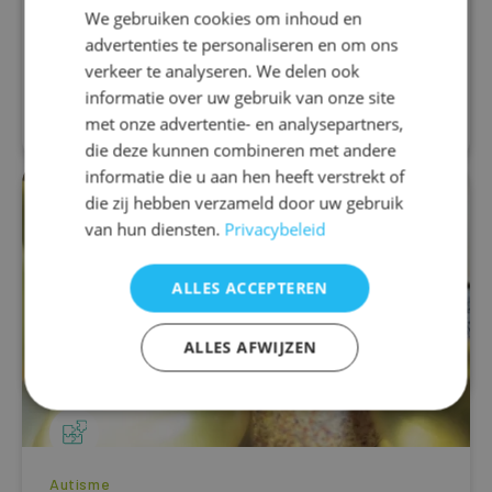
Chinese geneeswijze die gebruikmaakt van
We gebruiken cookies om inhoud en
naalden die op bepaalde punten in het lichaam
advertenties te personaliseren en om ons
aangebracht worden om verschillende...
verkeer te analyseren. We delen ook
informatie over uw gebruik van onze site
Lees meer
met onze advertentie- en analysepartners,
die deze kunnen combineren met andere
informatie die u aan hen heeft verstrekt of
die zij hebben verzameld door uw gebruik
van hun diensten.
Privacybeleid
ALLES ACCEPTEREN
ALLES AFWIJZEN
Autisme