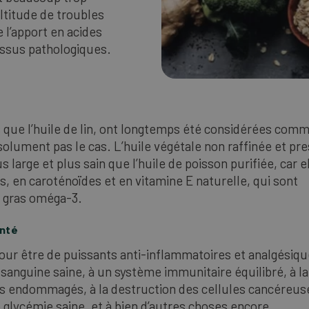
ltitude de troubles
 l’apport en acides
ssus pathologiques.
s que l’huile de lin, ont longtemps été considérées com
bsolument pas le cas. L’huile végétale non raffinée et pr
 large et plus sain que l’huile de poisson purifiée, car e
, en caroténoïdes et en vitamine E naturelle, qui sont
s gras oméga-3.
anté
ur être de puissants anti-inflammatoires et analgésiqu
 sanguine saine, à un système immunitaire équilibré, à la
ssus endommagés, à la destruction des cellules cancéreus
lycémie saine, et à bien d’autres choses encore.