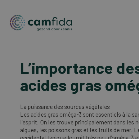
Aller
au
L’importance de
contenu
principal
acides gras omé
La puissance des sources végétales
Les acides gras oméga-3 sont essentiels à la sa
l’esprit. On les trouve principalement dans les no
algues, les poissons gras et les fruits de mer. 
occidental typique fournit très peu d’oméga-3 