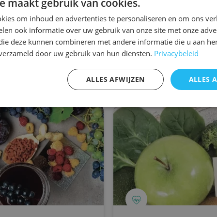
e maakt gebruik van cookies.
kies om inhoud en advertenties te personaliseren en om ons ver
len ook informatie over uw gebruik van onze site met onze adver
 die deze kunnen combineren met andere informatie die u aan hen
n verzameld door uw gebruik van hun diensten.
Privacybeleid
ussi intéressant pour vo
ALLES AFWIJZEN
ALLES 