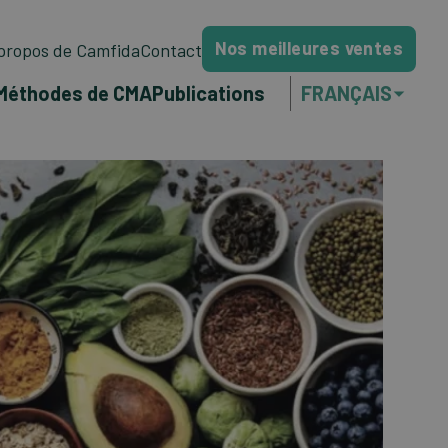
Nos meilleures ventes
propos de Camfida
Contact
Méthodes de CMA
Publications
FRANÇAIS
NEDERLANDS
ENGLISH
PORTUGUÊS