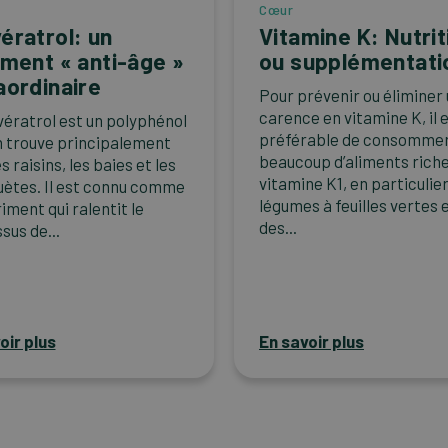
Cœur
ératrol: un
Vitamine K: Nutrit
iment « anti-âge »
ou supplémentati
aordinaire
Pour prévenir ou éliminer
carence en vitamine K, il 
vératrol est un polyphénol
préférable de consomme
on trouve principalement
beaucoup d’aliments rich
s raisins, les baies et les
vitamine K1, en particulie
ètes. Il est connu comme
légumes à feuilles vertes 
iment qui ralentit le
des...
sus de...
oir plus
En savoir plus