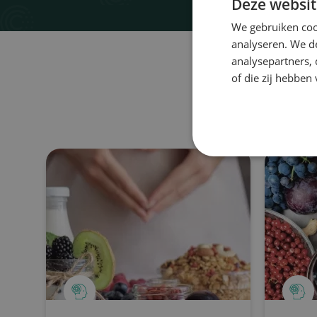
Deze websit
We gebruiken coo
analyseren. We de
analysepartners,
of die zij hebbe
A