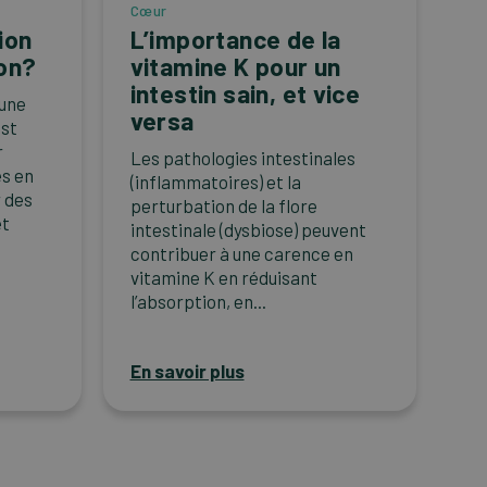
Cœur
ion
L’importance de la
on?
vitamine K pour un
intestin sain, et vice
 une
versa
est
r
Les pathologies intestinales
es en
(inflammatoires) et la
r des
perturbation de la flore
et
intestinale (dysbiose) peuvent
contribuer à une carence en
vitamine K en réduisant
l’absorption, en...
En savoir plus