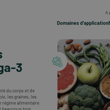
A 
Domaines d'application
s
ga-3
nté du corps et de
ix, les graines, les
Le régime alimentaire
et beaucoup trop