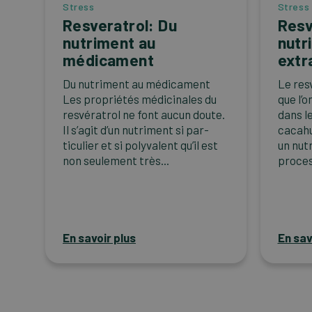
Stress
Stress
Resveratrol: Du
Resv
nutriment au
nutr
médicament
extr
Du nutriment au médicament
Le res
Les propriétés médicinales du
que l’
resvératrol ne font aucun doute.
dans le
Il s’agit d’un nutriment si par-
cacahu
ticulier et si polyvalent qu’il est
un nutr
non seulement très...
proces
En savoir plus
En sav