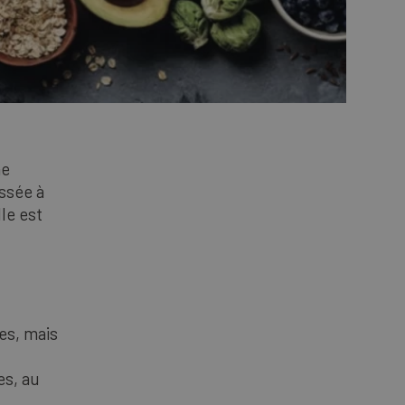
me
essée à
lle est
es, mais
es, au