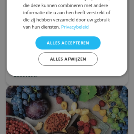
die deze kunnen combineren met andere
Stress
informatie die u aan hen heeft verstrekt of
Resveratrol: van voedingsstof
die zij hebben verzameld door uw gebruik
naar medicijn
van hun diensten.
Privacybeleid
Aan de geneeskrachtige werking van resveratrol
wordt niet getwijfeld. Het is zo’n bijzondere en
ALLES ACCEPTEREN
veelzijdige voedingsstof dat het niet alleen als
supplement heel populair is, maar...
ALLES AFWIJZEN
Lees meer