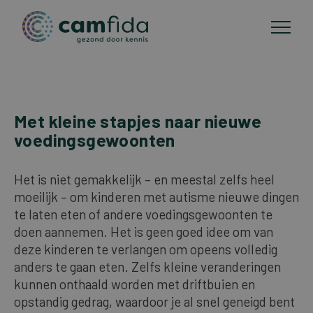
Toepassingsgebieden
Met kleine stapjes naar nieuwe
Overslaan
voedingsgewoonten
en
CAM-methoden
naar
de
Het is niet gemakkelijk – en meestal zelfs heel
Publicaties
inhoud
moeilijk – om kinderen met autisme nieuwe dingen
gaan
te laten eten of andere voedingsgewoonten te
doen aannemen. Het is geen goed idee om van
Over Camfida
deze kinderen te verlangen om opeens volledig
anders te gaan eten. Zelfs kleine veranderingen
Contact
kunnen onthaald worden met driftbuien en
opstandig gedrag, waardoor je al snel geneigd bent