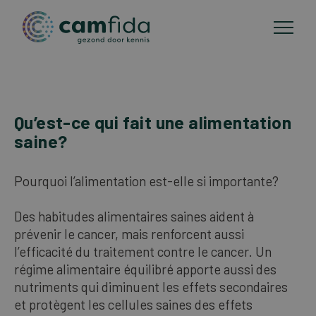
Domaines d'application
Qu’est-ce qui fait une alimentation
Aller
saine?
au
Méthodes de CMA
contenu
principal
Pourquoi l’alimentation est-elle si importante?
Publications
Des habitudes alimentaires saines aident à
prévenir le cancer, mais renforcent aussi
A propos de Camfida
l’efficacité du traitement contre le cancer. Un
régime alimentaire équilibré apporte aussi des
Contact
nutriments qui diminuent les effets secondaires
et protègent les cellules saines des effets