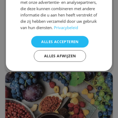
met onze advertentie- en analysepartners,
Stress
die deze kunnen combineren met andere
Resveratrol: Du nutriment au
informatie die u aan hen heeft verstrekt of
médicament
die zij hebben verzameld door uw gebruik
van hun diensten.
Privacybeleid
Du nutriment au médicament Les propriétés
médicinales du resvératrol ne font aucun doute. Il
s’agit d’un nutriment si par- ticulier et si
ALLES ACCEPTEREN
polyvalent qu’il est non seulement très...
ALLES AFWIJZEN
En savoir plus