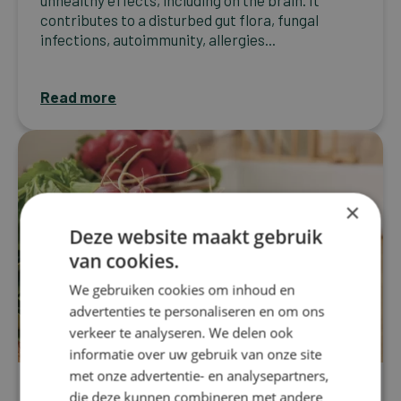
unhealthy effects, including on the brain. It
contributes to a disturbed gut flora, fungal
infections, autoimmunity, allergies...
Read more
×
Deze website maakt gebruik
van cookies.
We gebruiken cookies om inhoud en
advertenties te personaliseren en om ons
verkeer te analyseren. We delen ook
informatie over uw gebruik van onze site
met onze advertentie- en analysepartners,
Autism
die deze kunnen combineren met andere