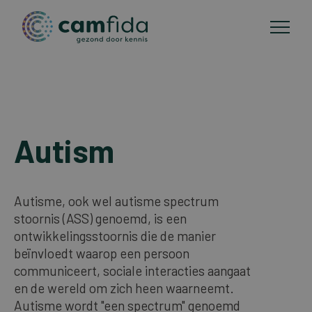
Areas of focus
Skip
to
Autism
CAM methods
main
content
Publications
Autisme, ook wel autisme spectrum
stoornis (ASS) genoemd, is een
About Camfida
ontwikkelingsstoornis die de manier
beïnvloedt waarop een persoon
communiceert, sociale interacties aangaat
Contact
en de wereld om zich heen waarneemt.
Autisme wordt "een spectrum" genoemd