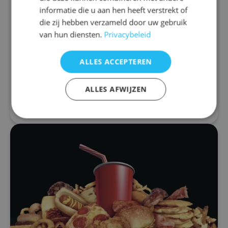
Sulfur-rich foods for effective
informatie die u aan hen heeft verstrekt of
detoxification
die zij hebben verzameld door uw gebruik
van hun diensten.
Privacybeleid
A good detoxification of all kinds of toxic
substances is important for everyone, but for
people with autism it is an absolute must, as they
ALLES ACCEPTEREN
often naturally (genetically) or due to...
ALLES AFWIJZEN
Read more