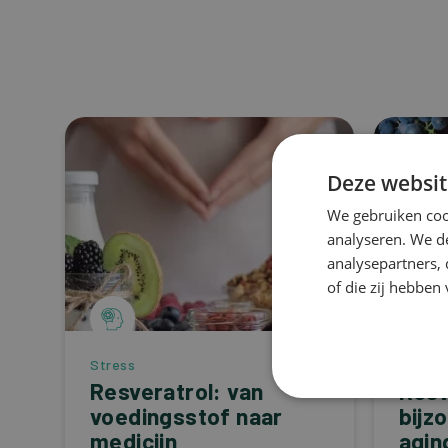
Deze websit
We gebruiken coo
analyseren. We de
analysepartners,
of die zij hebbe
Stress
Stress
Resveratrol: van
Resv
voedingsstof naar
bijz
medicijn
agin