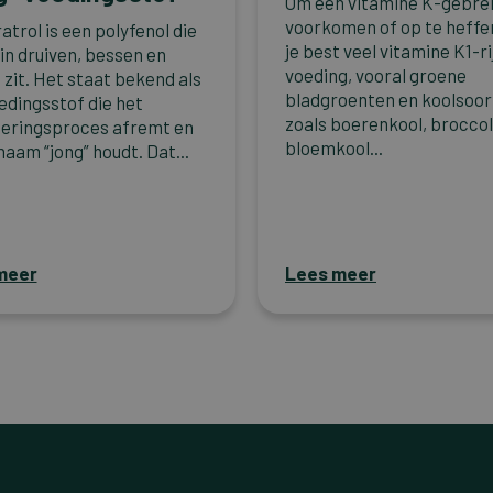
Om een vitamine K-gebre
voorkomen of op te heffe
atrol is een polyfenol die
je best veel vitamine K1-ri
 in druiven, bessen en
voeding, vooral groene
 zit. Het staat bekend als
bladgroenten en koolsoor
edingsstof die het
zoals boerenkool, broccol
eringsproces afremt en
bloemkool...
haam “jong” houdt. Dat...
meer
Lees meer