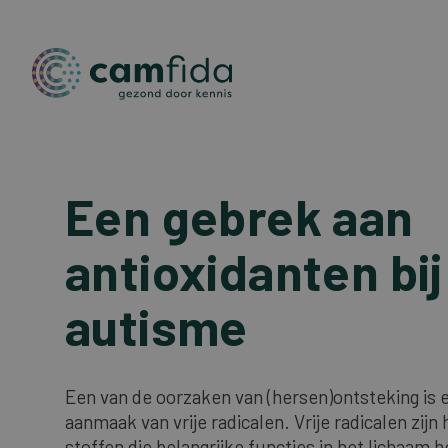
Overslaan
Een gebrek aan
en
naar
de
antioxidanten bij
inhoud
gaan
autisme
Een van de oorzaken van (hersen)ontsteking is
aanmaak van vrije radicalen. Vrije radicalen zijn
stoffen die belangrijke functies in het lichaam 