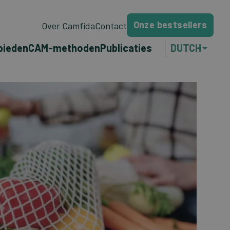
Onze bestsellers
Over Camfida
Contact
bieden
CAM-methoden
Publicaties
DUTCH
ENGLISH
FRANÇAIS
PORTUGUÊS