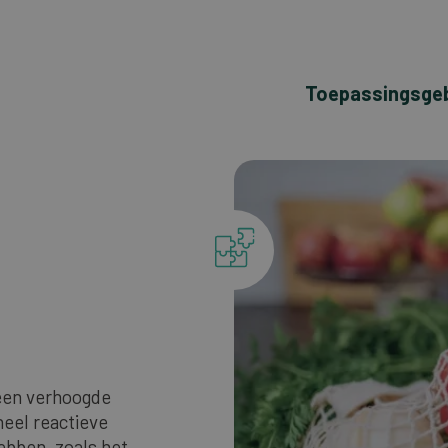
Toepassingsge
 een verhoogde
 heel reactieve
hebben, zoals het