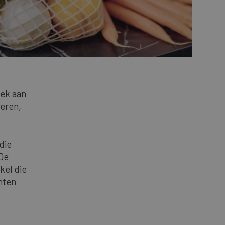
rek aan
seren,
die
 De
kel die
nten