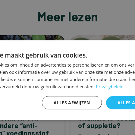
Meer lezen
e maakt gebruik van cookies.
kies om inhoud en advertenties te personaliseren en om ons ver
len ook informatie over uw gebruik van onze site met onze adver
 die deze kunnen combineren met andere informatie die u aan hen
n verzameld door uw gebruik van hun diensten.
Privacybeleid
ALLES AFWIJZEN
ALLES 
Hart
eratrol: een
Vitamine K: Voedi
ondere “anti-
of suppletie?
g” voedingsstof