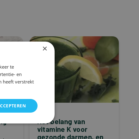
×
keer te
tentie- en
 heeft verstrekt
ACCEPTEREN
Hart
ng
Het belang van
vitamine K voor
gezonde darmen, en