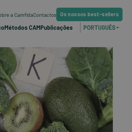
Os nossos best-sellers
obre a Camfida
Contactos
co
Métodos CAM
Publicações
PORTUGUÊS
NEDERLANDS
ENGLISH
FRANÇAIS