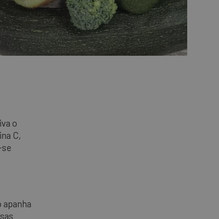
iva o
ina C,
-se
ão apanha
rsas