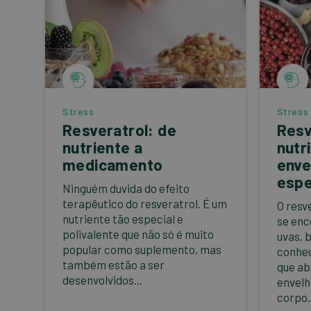
Stress
Stress
Resveratrol: de
Resv
nutriente a
nutr
medicamento
enve
espe
Ninguém duvida do efeito
terapêutico do resveratrol. É um
O resv
nutriente tão especial e
se enc
polivalente que não só é muito
uvas, 
popular como suplemento, mas
conhec
também estão a ser
que ab
desenvolvidos...
envel
corpo..