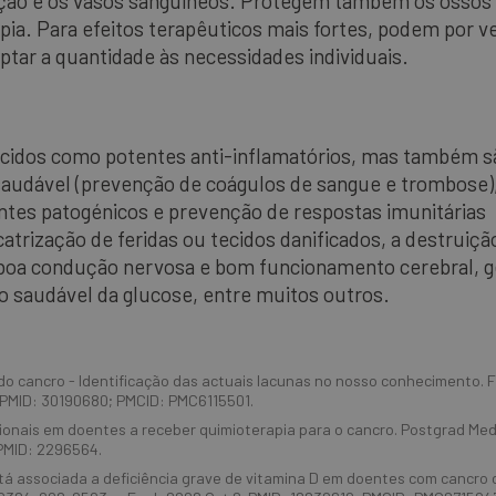
ação e os vasos sanguíneos. Protegem também os ossos 
pia. Para efeitos terapêuticos mais fortes, podem por v
ar a quantidade às necessidades individuais.
cidos como potentes anti-inflamatórios, mas também s
audável (prevenção de coágulos de sangue e trombose)
ntes patogénicos e prevenção de respostas imunitárias
icatrização de feridas ou tecidos danificados, a destruiçã
 boa condução nervosa e bom funcionamento cerebral, 
o saudável da glucose, entre muitos outros.
do cancro - Identificação das actuais lacunas no nosso conhecimento. 
2. PMID: 30190680; PMCID: PMC6115501.
icionais em doentes a receber quimioterapia para o cancro. Postgrad Med
 PMID: 2296564.
tá associada a deficiência grave de vitamina D em doentes com cancro c