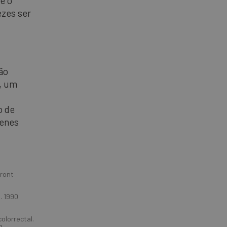
e o
ezes ser
ão
, um
o de
genes
Front
. 1990
olorrectal.