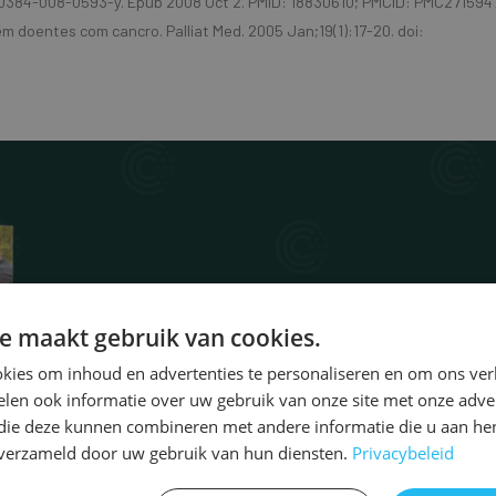
/s00384-008-0593-y. Epub 2008 Oct 2. PMID: 18830610; PMCID: PMC2715947
em doentes com cancro. Palliat Med. 2005 Jan;19(1):17-20. doi:
Do you want to
e maakt gebruik van cookies.
kies om inhoud en advertenties te personaliseren en om ons ver
Com Toda a Força Contra o
len ook informatie over uw gebruik van onze site met onze adver
 die deze kunnen combineren met andere informatie die u aan hen
n verzameld door uw gebruik van hun diensten.
Bekijk het boek
Privacybeleid