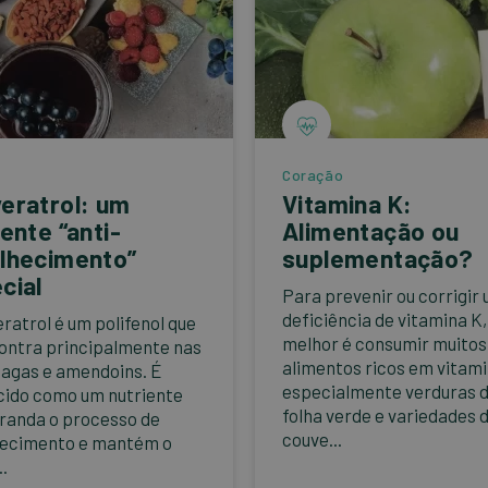
Coração
eratrol: um
Vitamina K:
iente “anti-
Alimentação ou
lhecimento”
suplementação?
cial
Para prevenir ou corrigir
deficiência de vitamina K,
eratrol é um polifenol que
melhor é consumir muitos
ontra principalmente nas
alimentos ricos em vitami
bagas e amendoins. É
especialmente verduras 
ido como um nutriente
folha verde e variedades 
randa o processo de
couve...
hecimento e mantém o
.