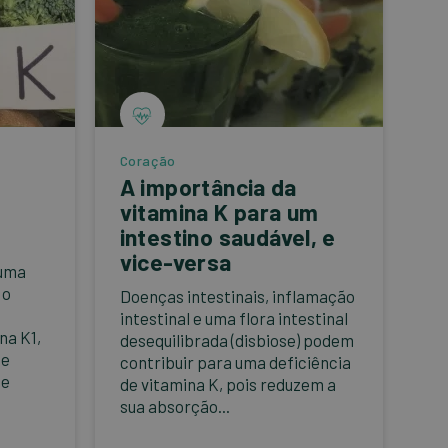
Coração
A importância da
vitamina K para um
intestino saudável, e
vice-versa
 uma
 o
Doenças intestinais, inflamação
intestinal e uma flora intestinal
na K1,
desequilibrada (disbiose) podem
de
contribuir para uma deficiência
de
de vitamina K, pois reduzem a
sua absorção...