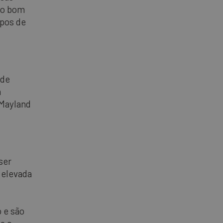
 o bom
ipos de
 de
a
(Mayland
ser
 elevada
 e são