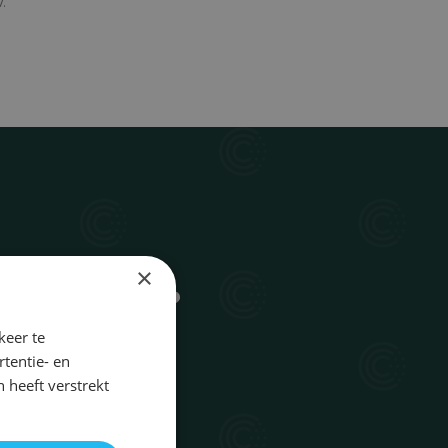
.
×
 know more ?
keer te
 Cancro
, Pagina
164
tentie- en
 heeft verstrekt