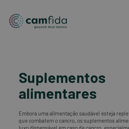
Passar
para
o
conteúdo
Suplementos
principal
alimentares
Embora uma alimentação saudável esteja reple
que combatem o cancro, os suplementos alime
luxo dispensável em caso de cancro, especialm