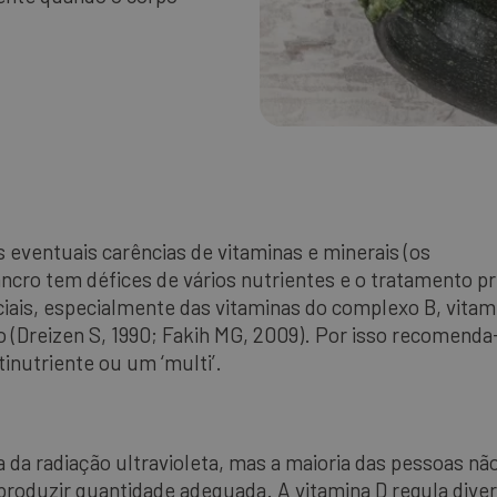
s eventuais carências de vitaminas e minerais (os
ncro tem défices de vários nutrientes e o tratamento pr
ciais, especialmente das vitaminas do complexo B, vitam
io (Dreizen S, 1990; Fakih MG, 2009). Por isso recomenda
utriente ou um ‘multi’.
ia da radiação ultravioleta, mas a maioria das pessoas n
 produzir quantidade adequada. A vitamina D regula dive