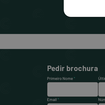
Pedir brochura
Primeiro Nome
*
Últ
Email
*
Núm