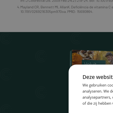
Int J Colorectal Dis. 2009 Feb;24(2):219-24. doi: 10.1007
Mayland CR, Bennett MI, AllanK. Deficiência de vitamina C 
10.1191/0269216305pm970oa. PMID: 15690864.
Deze websit
We gebruiken coo
analyseren. We de
analysepartners,
of die zij hebbe