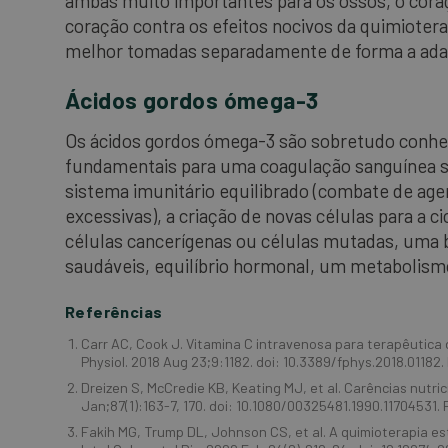
ambas muito importantes para os ossos, o cor
coração contra os efeitos nocivos da quimiotera
melhor tomadas separadamente de forma a adapt
Ácidos gordos ómega-3
Os ácidos gordos ómega-3 são sobretudo conhe
fundamentais para uma coagulação sanguínea s
sistema imunitário equilibrado (combate de age
excessivas), a criação de novas células para a c
células cancerígenas ou células mutadas, uma
saudáveis, equilíbrio hormonal, um metabolism
Referências
Carr AC, Cook J. Vitamina C intravenosa para terapêutica 
Physiol. 2018 Aug 23;9:1182. doi: 10.3389/fphys.2018.0118
Dreizen S, McCredie KB, Keating MJ, et al. Carências nutr
Jan;87(1):163-7, 170. doi: 10.1080/00325481.1990.11704531.
Fakih MG, Trump DL, Johnson CS, et al. A quimioterapia es