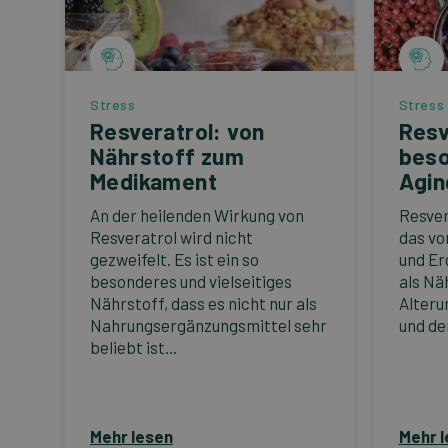
Stress
Stress
Resveratrol: von
Resv
Nährstoff zum
beso
Medikament
Agin
An der heilenden Wirkung von
Resver
Resveratrol wird nicht
das vo
gezweifelt. Es ist ein so
und Er
besonderes und vielseitiges
als Nä
Nährstoff, dass es nicht nur als
Alteru
Nahrungsergänzungsmittel sehr
und den
beliebt ist...
Mehr lesen
Mehr 