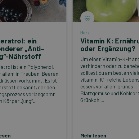
Herz
eratrol: ein
Vitamin K: Ernähr
nderer „Anti-
oder Ergänzung?
g“-Nährstoff
Um einen Vitamin-K-Mang
verhindern oder zu beheb
atrol ist ein Polyphenol,
solltest du am besten viel
r allem in Trauben, Beeren
vitamin-K1-reiche Lebens
dnüssen vorkommt. Es ist
essen, vor allem grünes
hrstoff bekannt, der den
Blattgemüse und Kohlsor
ngsprozess verlangsamt
Grünkohl...
 Körper „jung“...
lesen
Mehr lesen