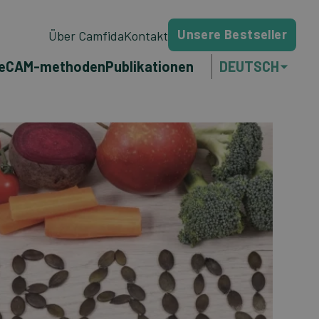
Unsere Bestseller
Über Camfida
Kontakt
e
CAM-methoden
Publikationen
DEUTSCH
NEDERLANDS
ENGLISH
FRANÇAIS
PORTUGUÊS