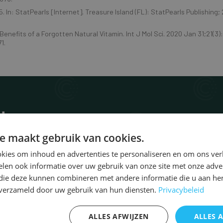
5. In: StatPearls [Internet]. Treasure Island (FL): StatPearls Publishing;
Benefits of a Forgotten Natural Vitamin. Int J Mol Sci. 2020 Jan 31;21(3):
1.
dern
e maakt gebruik van cookies.
chname
*
kies om inhoud en advertenties te personaliseren en om ons ver
len ook informatie over uw gebruik van onze site met onze adver
 die deze kunnen combineren met andere informatie die u aan hen
efonnummer
n verzameld door uw gebruik van hun diensten.
Privacybeleid
ALLES AFWIJZEN
ALLES 