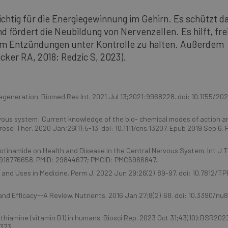
chtig für die Energiegewinnung im Gehirn. Es schützt d
 fördert die Neubildung von Nervenzellen. Es hilft, fre
, um Entzündungen unter Kontrolle zu halten. Außerdem
cker RA, 2018; Redzic S, 2023).
Regeneration. Biomed Res Int. 2021 Jul 13;2021:9968228. doi: 10.1155/20
vous system: Current knowledge of the bio- chemical modes of action a
sci Ther. 2020 Jan;26(1):5-13. doi: 10.1111/cns.13207. Epub 2019 Sep 6. 
Nicotinamide on Health and Disease in the Central Nervous System. Int J 
646918776658. PMID: 29844677; PMCID: PMC5966847.
 and Uses in Medicine. Perm J. 2022 Jun 29;26(2):89-97. doi: 10.7812/TP
nd Efficacy--A Review. Nutrients. 2016 Jan 27;8(2):68. doi: 10.3390/nu
 thiamine (vitamin B1) in humans. Biosci Rep. 2023 Oct 31;43(10):BSR202
373.