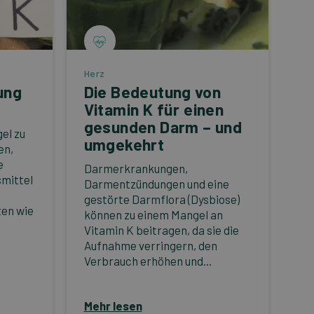
Herz
ung
Die Bedeutung von
Vitamin K für einen
gesunden Darm – und
el zu
umgekehrt
en,
e
Darmerkrankungen,
mittel
Darmentzündungen und eine
gestörte Darmflora (Dysbiose)
ten wie
können zu einem Mangel an
Vitamin K beitragen, da sie die
Aufnahme verringern, den
Verbrauch erhöhen und...
Mehr lesen