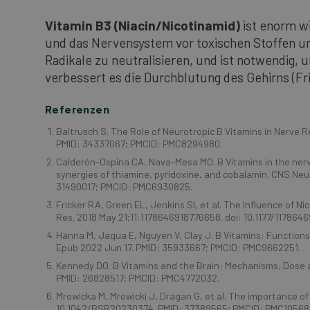
Vitamin B3 (Niacin/Nicotinamid)
ist enorm wi
und das Nervensystem vor toxischen Stoffen und
Radikale zu neutralisieren, und ist notwendig
verbessert es die Durchblutung des Gehirns (Fri
Referenzen
Baltrusch S. The Role of Neurotropic B Vitamins in Nerve 
PMID: 34337067; PMCID: PMC8294980.
Calderón-Ospina CA, Nava-Mesa MO. B Vitamins in the ner
synergies of thiamine, pyridoxine, and cobalamin. CNS Neuro
31490017; PMCID: PMC6930825.
Fricker RA, Green EL, Jenkins SI, et al. The Influence of 
Res. 2018 May 21;11:1178646918776658. doi: 10.1177/1178
Hanna M, Jaqua E, Nguyen V, Clay J. B Vitamins: Functions
Epub 2022 Jun 17. PMID: 35933667; PMCID: PMC9662251.
Kennedy DO. B Vitamins and the Brain: Mechanisms, Dose a
PMID: 26828517; PMCID: PMC4772032.
Mrowicka M, Mrowicki J, Dragan G, et al. The importance of
10.1042/BSR20230374. PMID: 37389565; PMCID: PMC10568