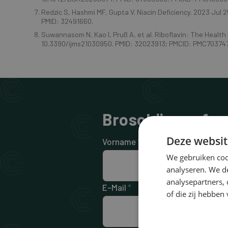
Redzic S, Hashmi MF, Gupta V. Niacin Deficiency. 2023 Jul 2
PMID: 32491660.
Suwannasom N, Kao I, Pruß A, et al. Riboflavin: The Health 
10.3390/ijms21030950. PMID: 32023913; PMCID: PMC703747
Broschüre anfor
Deze websit
Vorname
*
Na
We gebruiken coo
analyseren. We de
analysepartners,
E-Mail
*
Tel
of die zij hebbe