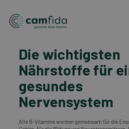
Die wichtigsten
Direkt
zum
Inhalt
Nährstoffe für e
gesundes
Nervensystem
Alle B-Vitamine werden gemeinsam für die Ene
Gehirn, für die Bildung von Neurotransmittern