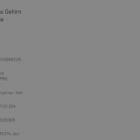
as Gehirn
ie
21/9968228.
nd
PMID:
Tryptop- han
P/21.204.
8020068.
30374. doi: