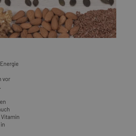
 Energie
h vor
.
hen
auch
 Vitamin
in