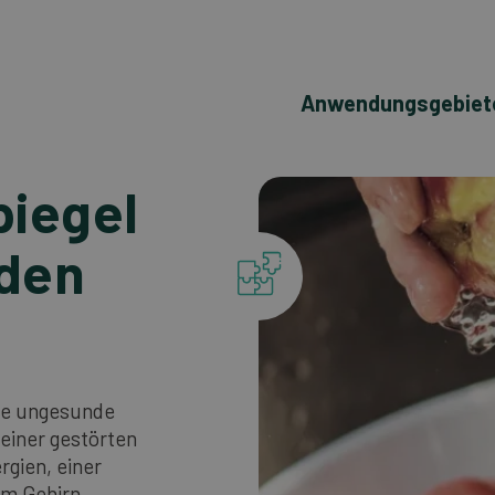
Anwendungsgebiet
piegel
nden
ene ungesunde
 einer gestörten
rgien, einer
m Gehirn,