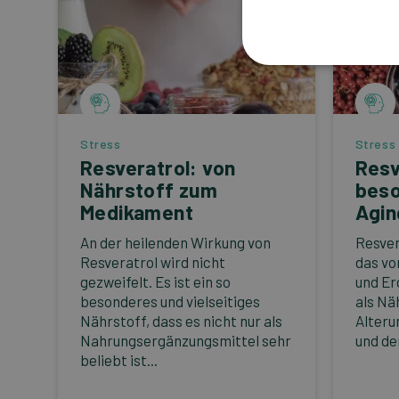
Stress
Stress
Resveratrol: von
Resv
Nährstoff zum
beso
Medikament
Agin
An der heilenden Wirkung von
Resver
Resveratrol wird nicht
das vo
gezweifelt. Es ist ein so
und Er
besonderes und vielseitiges
als Nä
Nährstoff, dass es nicht nur als
Alteru
Nahrungsergänzungsmittel sehr
und den
beliebt ist...