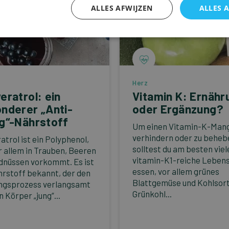
ALLES AFWIJZEN
ALLES 
Herz
eratrol: ein
Vitamin K: Ernähr
nderer „Anti-
oder Ergänzung?
g“-Nährstoff
Um einen Vitamin-K-Mang
verhindern oder zu beheb
atrol ist ein Polyphenol,
solltest du am besten viel
r allem in Trauben, Beeren
vitamin-K1-reiche Lebens
dnüssen vorkommt. Es ist
essen, vor allem grünes
hrstoff bekannt, der den
Blattgemüse und Kohlsor
ngsprozess verlangsamt
Grünkohl...
 Körper „jung“...