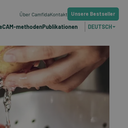
Unsere Bestseller
Über Camfida
Kontakt
e
CAM-methoden
Publikationen
DEUTSCH
NEDERLANDS
ENGLISH
FRANÇAIS
PORTUGUÊS