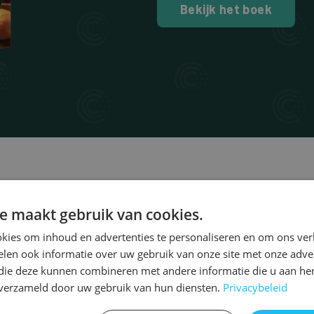
Bekijk het boek
Auch interessant für Si
e maakt gebruik van cookies.
kies om inhoud en advertenties te personaliseren en om ons ver
len ook informatie over uw gebruik van onze site met onze adver
 die deze kunnen combineren met andere informatie die u aan hen
n verzameld door uw gebruik van hun diensten.
Privacybeleid