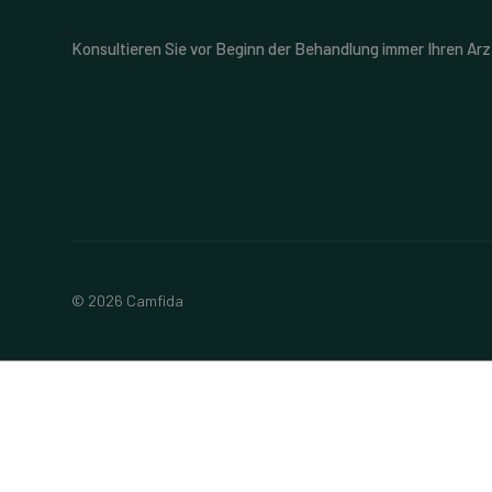
Konsultieren Sie vor Beginn der Behandlung immer Ihren Arz
© 2026 Camfida