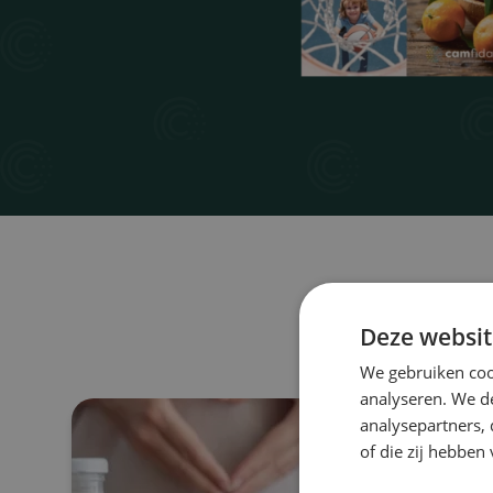
Deze websit
We gebruiken coo
analyseren. We de
analysepartners,
of die zij hebbe