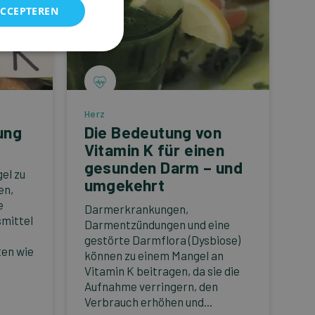
ACCEPTEREN
Herz
ung
Die Bedeutung von
Vitamin K für einen
gesunden Darm – und
el zu
umgekehrt
en,
e
Darmerkrankungen,
mittel
Darmentzündungen und eine
gestörte Darmflora (Dysbiose)
ten wie
können zu einem Mangel an
Vitamin K beitragen, da sie die
Aufnahme verringern, den
Verbrauch erhöhen und...