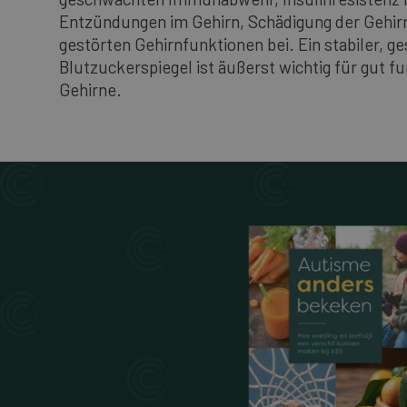
Entzündungen im Gehirn, Schädigung der Gehir
gestörten Gehirnfunktionen bei. Ein stabiler, g
Blutzuckerspiegel ist äußerst wichtig für gut f
Gehirne.