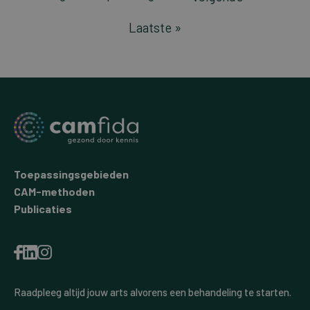
pagina
Laatste
Laatste »
pagina
Toepassingsgebieden
CAM-methoden
Publicaties
Raadpleeg altijd jouw arts alvorens een behandeling te starten.