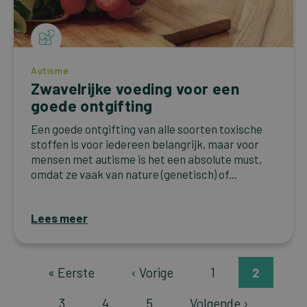
Autisme
Zwavelrijke voeding voor een
goede ontgifting
Een goede ontgifting van alle soorten toxische
stoffen is voor iedereen belangrijk, maar voor
mensen met autisme is het een absolute must,
omdat ze vaak van nature (genetisch) of...
Lees meer
Paginering
Eerste
« Eerste
Vorige
‹ Vorige
Page
1
Page
2
pagina
pagina
Page
3
Page
4
Page
5
Volgende
Volgende ›