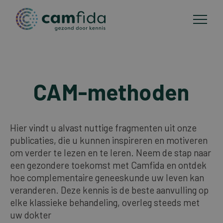
Toepassingsgebieden
CAM-methoden
Overslaan
en
CAM-methoden
naar
de
Hier vindt u alvast nuttige fragmenten uit onze
Publicaties
inhoud
publicaties, die u kunnen inspireren en motiveren
gaan
om verder te lezen en te leren. Neem de stap naar
een gezondere toekomst met Camfida en ontdek
Over Camfida
hoe complementaire geneeskunde uw leven kan
veranderen. Deze kennis is de beste aanvulling op
Contact
elke klassieke behandeling, overleg steeds met
uw dokter