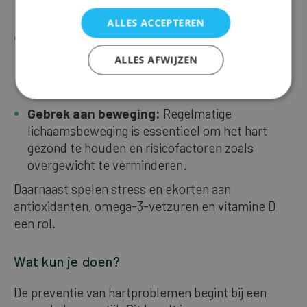
verhogen het risico op hartaandoeningen.
ALLES ACCEPTEREN
Ongezonde voeding:
Een dieet dat rijk is aan
verzadigde vetten, transvetten en zout kan
ALLES AFWIJZEN
bijdragen aan hoge bloeddruk en een hoog
cholesterolgehalte.
Gebrek aan beweging:
Regelmatige
lichaamsbeweging is essentieel om het hart
gezond te houden en risicofactoren zoals
overgewicht te verminderen.
Daarnaast spelen stress en ekorten aan
antioxidanten, omega-3-vetzuren en vitamine D
een rol.
Wat kun je doen?
De preventie van hartproblemen begint bij een