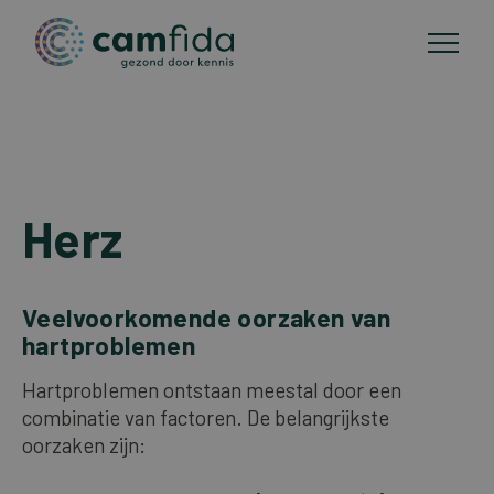
Anwendungsgebiete
Direkt
zum
Herz
CAM-methoden
Inhalt
Publikationen
Veelvoorkomende oorzaken van
hartproblemen
Über Camfida
Hartproblemen ontstaan meestal door een
combinatie van factoren. De belangrijkste
Kontakt
oorzaken zijn: