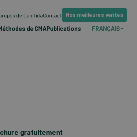
Nos meilleures ventes
propos de Camfida
Contact
Méthodes de CMA
Publications
FRANÇAIS
NEDERLANDS
ENGLISH
PORTUGUÊS
chure gratuitement