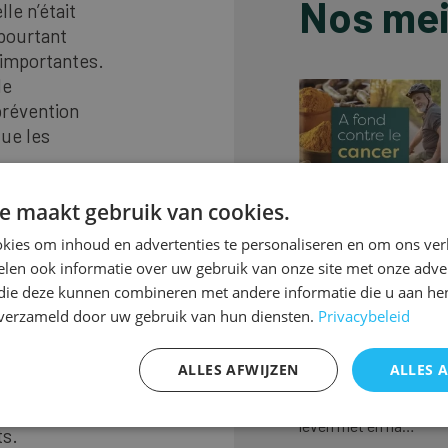
Nos mei
lle n’était
 pourtant
 importantes.
le
prévention
que les
,
, la
e maakt gebruik van cookies.
kies om inhoud en advertenties te personaliseren en om ons ver
igée, car
len ook informatie over uw gebruik van onze site met onze adver
e fournit
 die deze kunnen combineren met andere informatie die u aan hen
À fond contre 
ion sanguine
n verzameld door uw gebruik van hun diensten.
Privacybeleid
cancer
les autres
nnes ont
“Voluit tegen kanker” 
ALLES AFWIJZEN
ALLES 
amment en
meest positieve boek
genoemd dat je helpt 
 inflammation
leven met en na…
ts.