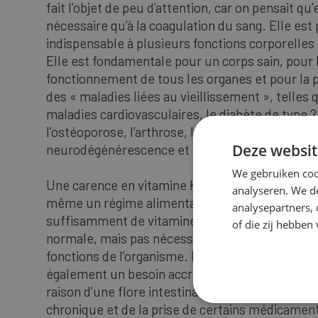
fait l’objet de peu d’attention, car on pensait qu’e
nécessaire qu’à la coagulation du sang. Elle est
indispensable à plusieurs fonctions corporelles
Elle est fondamentale pour un corps sain, pour 
fonctionnement de tous les organes et pour la 
des « maladies liées au vieillissement », telles 
maladies cardiovasculaires, le diabète de type 2
l’ostéoporose, l’arthrose, la faiblesse musculaire
Deze websit
neurodégénérescence et le cancer.
We gebruiken coo
Une carence en vitamine K est très souvent négl
analyseren. We de
même un régime alimentaire occiden- tal typiqu
analysepartners,
suffisamment de vitamine K pour une coagulat
of die zij hebbe
normale, mais pas nécessairement pour toutes 
fonctions de l’organisme. De nombreuses perso
également un besoin accru en vitamine K, not
raison d’une flore intestinale perturbée, d’une
chronique et de la prise de certains médicamen