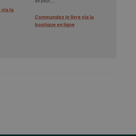
se peut…
via la
Commandez le livre via la
boutique en ligne