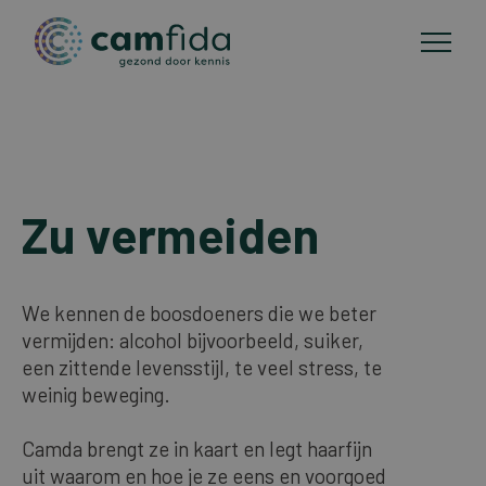
Anwendungsgebiete
Direkt
zum
Zu vermeiden
CAM-methoden
Inhalt
Publikationen
We kennen de boosdoeners die we beter
vermijden: alcohol bijvoorbeeld, suiker,
Über Camfida
een zittende levensstijl, te veel stress, te
weinig beweging.
Kontakt
Camda brengt ze in kaart en legt haarfijn
uit waarom en hoe je ze eens en voorgoed