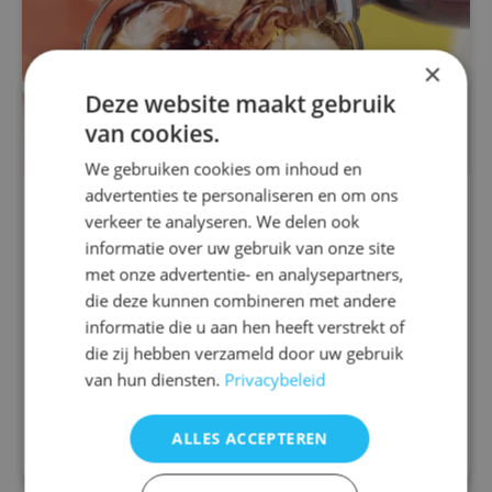
×
Deze website maakt gebruik
van cookies.
We gebruiken cookies om inhoud en
advertenties te personaliseren en om ons
Autismus
verkeer te analyseren. We delen ook
Probleme mit dem
informatie over uw gebruik van onze site
Blutzuckerspiegel bei Autismus
met onze advertentie- en analysepartners,
die deze kunnen combineren met andere
Sehr viele Kinder und Erwachsene mit Autismus
informatie die u aan hen heeft verstrekt of
haben Schwierigkeiten, den Blutzuckerspiegel
die zij hebben verzameld door uw gebruik
im Gleichgewicht zu halten. Sowohl ein zu hoher,
zu niedriger als auch ein stark...
van hun diensten.
Privacybeleid
ALLES ACCEPTEREN
Mehr lesen