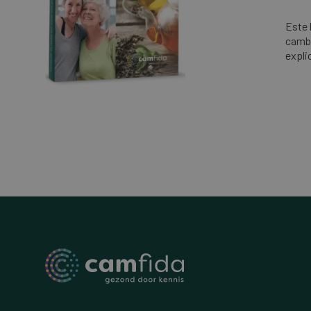
Este 
cambi
expl