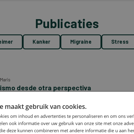
Publicaties
eimer
Kanker
Migraine
Stress
 Maris
ismo desde otra perspectiva
enes este libro en tus manos, es probable que ya conozcas el
mo. Puede ser que a tu hijo le hayan dado el diagnóstico, o a
e maakt gebruik van cookies.
en de tu entorno cercano. Quizá tú mismo reconozcas
kies om inhoud en advertenties te personaliseren en om ons ver
s de autismo.
len ook informatie over uw gebruik van onze site met onze adver
libro puede ayudarte a abordar el autismo desde la raíz. Tú
 die deze kunnen combineren met andere informatie die u aan hen