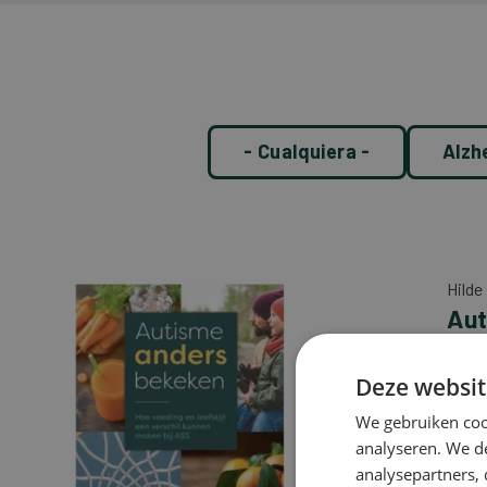
- Cualquiera -
Alzh
Hilde
Aut
Si ti
autis
Deze websit
algui
We gebruiken coo
rasgo
analyseren. We de
Este 
analysepartners,