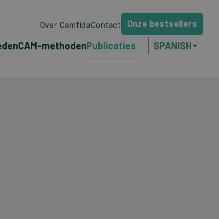
Onze bestsellers
Over Camfida
Contact
eden
CAM-methoden
Publicaties
SPANISH
NEDERLANDS
ENGLISH
FRANÇAIS
PORTUGUÊS