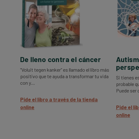
De lleno contra el cáncer
Autism
perspe
“Voluit tegen kanker” es llamado el libro más
positivo que te ayuda a transformar tu vida
Si tienes e
con y…
probable q
Puede ser q
Pide el libro a través de la tienda
online
Pide el li
online