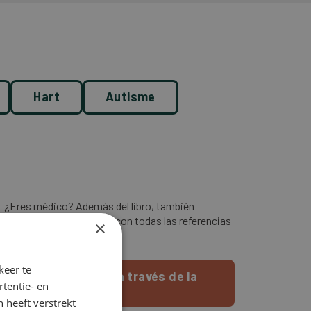
Hart
Autisme
¿Eres médico? Además del libro, también
ofrecemos un apéndice con todas las referencias
×
científicas.
keer te
Pide el libro a través de la
tentie- en
tienda online
 heeft verstrekt