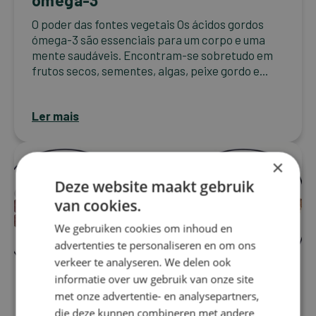
O poder das fontes vegetais Os ácidos gordos
ómega-3 são essenciais para um corpo e uma
mente saudáveis. Encontram-se sobretudo em
frutos secos, sementes, algas, peixe gordo e...
Ler mais
×
Deze website maakt gebruik
van cookies.
We gebruiken cookies om inhoud en
advertenties te personaliseren en om ons
verkeer te analyseren. We delen ook
informatie over uw gebruik van onze site
met onze advertentie- en analysepartners,
die deze kunnen combineren met andere