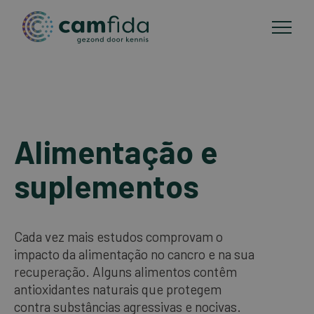
Áreas de foco
Passar
para
Alimentação e
Métodos CAM
o
conteúdo
suplementos
Publicações
principal
Sobre a Camfida
Cada vez mais estudos comprovam o
impacto da alimentação no cancro e na sua
recuperação. Alguns alimentos contêm
Contactos
antioxidantes naturais que protegem
contra substâncias agressivas e nocivas.