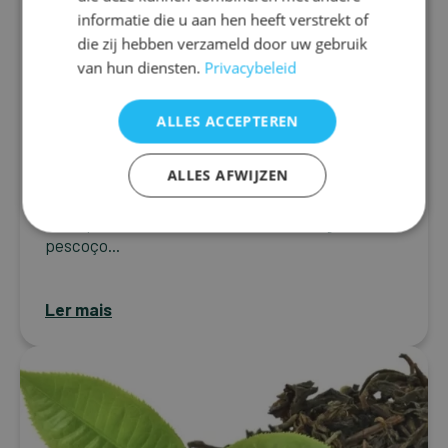
informatie die u aan hen heeft verstrekt of
die zij hebben verzameld door uw gebruik
Enxaqueca
van hun diensten.
Privacybeleid
Terapia nutricional na enxaqueca:
Como os suplementos podem
fazer a diferença
ALLES ACCEPTEREN
A enxaqueca é uma doença neurológica
ALLES AFWIJZEN
caracterizada por crises recorrentes de dores
de cabeça intensas, que podem ser
acompanhadas de náuseas, dores ou rigidez no
pescoço...
Ler mais