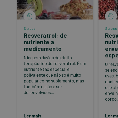
Stress
Stress
Resveratrol: de
Resv
nutriente a
nutr
medicamento
enve
espe
Ninguém duvida do efeito
terapêutico do resveratrol. É um
O resv
nutriente tão especial e
se enc
polivalente que não só é muito
uvas, 
popular como suplemento, mas
conhec
também estão a ser
que ab
desenvolvidos...
envel
corpo..
Ler mais
Ler m