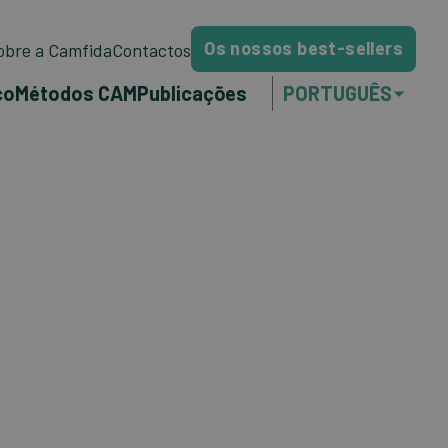
Os nossos best-sellers
obre a Camfida
Contactos
co
Métodos CAM
Publicações
PORTUGUÊS
NEDERLANDS
ENGLISH
FRANÇAIS