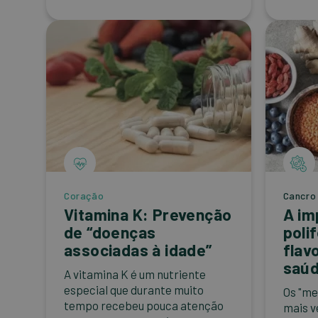
Coração
Cancro
Vitamina K: Prevenção
A im
de “doenças
poli
associadas à idade”
flav
saú
A vitamina K é um nutriente
especial que durante muito
Os "me
tempo recebeu pouca atenção
mais v