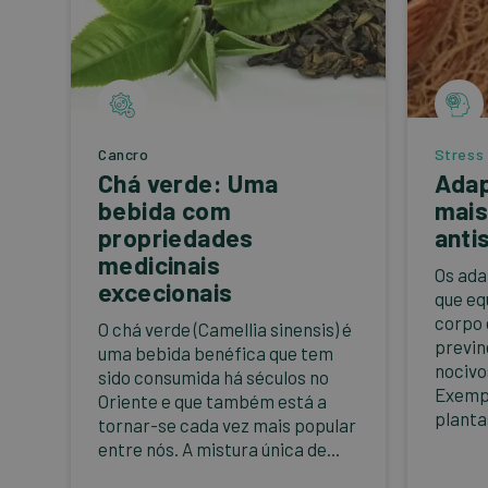
Cancro
Stress
Chá verde: Uma
Adap
bebida com
mais
propriedades
anti
medicinais
Os ada
excecionais
que eq
corpo 
O chá verde (Camellia sinensis) é
previn
uma bebida benéfica que tem
nocivo
sido consumida há séculos no
Exempl
Oriente e que também está a
plantas
tornar-se cada vez mais popular
entre nós. A mistura única de...