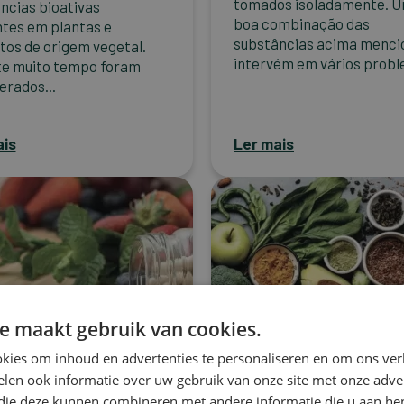
tomados isoladamente. 
ncias bioativas
boa combinação das
tes em plantas e
substâncias acima menci
tos de origem vegetal.
intervém em vários probl
e muito tempo foram
erados...
ais
Ler mais
e maakt gebruik van cookies.
kies om inhoud en advertenties te personaliseren en om ons ver
len ook informatie over uw gebruik van onze site met onze adver
 die deze kunnen combineren met andere informatie die u aan hen
Cancro