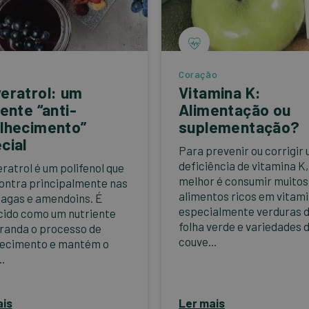
Coração
eratrol: um
Vitamina K:
iente “anti-
Alimentação ou
lhecimento”
suplementação?
cial
Para prevenir ou corrigir
deficiência de vitamina K,
eratrol é um polifenol que
melhor é consumir muitos
ontra principalmente nas
alimentos ricos em vitami
bagas e amendoins. É
especialmente verduras 
ido como um nutriente
folha verde e variedades 
randa o processo de
couve...
hecimento e mantém o
.
ais
Ler mais