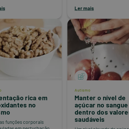
ais
Ler mais
o
Autismo
entação rica em
Manter o nível de
oxidantes no
açúcar no sangue
smo
dentro dos valore
saudáveis
as funções corporais
uladas em perturbação