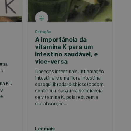
Coração
A importância da
vitamina K para um
intestino saudável, e
vice-versa
 uma
 o
Doenças intestinais, inflamação
intestinal e uma flora intestinal
na K1,
desequilibrada (disbiose) podem
de
contribuir para uma deficiência
de
de vitamina K, pois reduzem a
sua absorção...
Ler mais