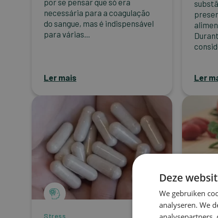
por se pensar que só era
substâ
necessária para a coagulação
presen
do sangue, mas é indispensável
alimen
para várias...
Durant
consid
Ler mais
Ler m
Deze websit
We gebruiken coo
analyseren. We de
Stress
analysepartners,
Stress