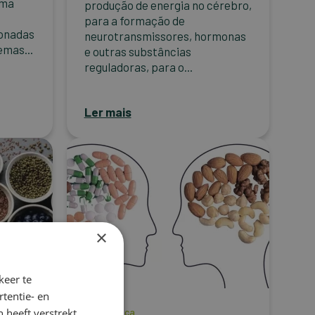
Uma
produção de energia no cérebro,
para a formação de
onadas
neurotransmissores, hormonas
emas...
e outras substâncias
reguladoras, para o...
Ler mais
×
keer te
tentie- en
 heeft verstrekt
Enxaqueca