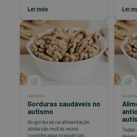
Ler mais
Ler m
Autismo
Autism
Gorduras saudáveis no
Alim
autismo
anti
auti
As gorduras na alimentação
ainda são muitas vezes
Todas 
consideradas prejudiciais,
desreg