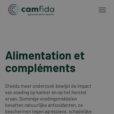
Domaines d'application
Aller
au
Alimentation et
Méthodes de CMA
contenu
principal
compléments
Publications
A propos de Camfida
Steeds meer onderzoek bewijst de impact
van voeding op kanker én op het herstel
ervan. Sommige voedingsmiddelen
Contact
bevatten natuurlijke antioxidanten, ze
beschermen tegen agressieve, schadelijke