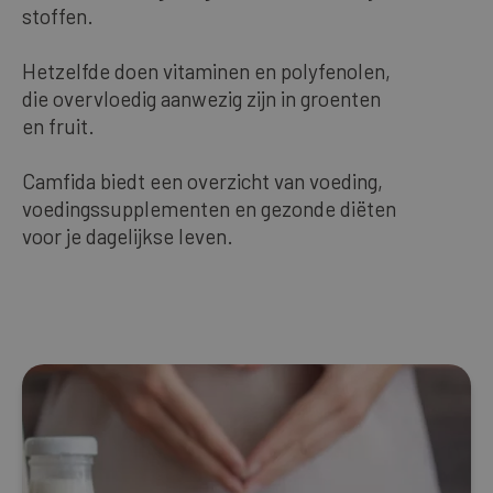
stoffen.
Nos meilleures ventes
Hetzelfde doen vitaminen en polyfenolen,
die overvloedig aanwezig zijn in groenten
FRANÇAIS
en fruit.
Camfida biedt een overzicht van voeding,
voedingssupplementen en gezonde diëten
voor je dagelijkse leven.