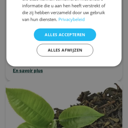
Thérapie nutritionnelle pour la
informatie die u aan hen heeft verstrekt of
migraine: Comment les
die zij hebben verzameld door uw gebruik
compléments alimentaires
van hun diensten.
Privacybeleid
peuvent faire la différence
La migraine est un trouble neurologique
ALLES ACCEPTEREN
caractérisé par des crises récurrentes de maux
de tête sévères qui peuvent s’accompagner de
ALLES AFWIJZEN
nausées, d’une nuque douloureuse ou raide, d’une...
En savoir plus