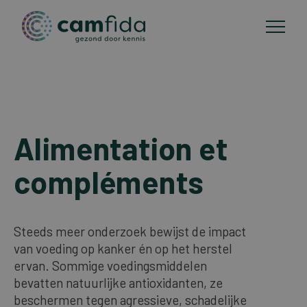
Domaines d'application
Aller
au
Alimentation et
Méthodes de CMA
contenu
principal
compléments
Publications
A propos de Camfida
Steeds meer onderzoek bewijst de impact
van voeding op kanker én op het herstel
ervan. Sommige voedingsmiddelen
Contact
bevatten natuurlijke antioxidanten, ze
beschermen tegen agressieve, schadelijke