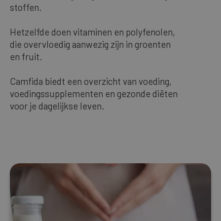
stoffen.
Nos meilleures ventes
Hetzelfde doen vitaminen en polyfenolen,
die overvloedig aanwezig zijn in groenten
FRANÇAIS
en fruit.
Camfida biedt een overzicht van voeding,
voedingssupplementen en gezonde diëten
voor je dagelijkse leven.