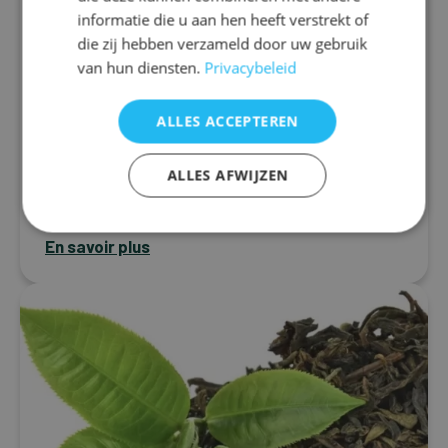
Thérapie nutritionnelle pour la
informatie die u aan hen heeft verstrekt of
migraine: Comment les
die zij hebben verzameld door uw gebruik
compléments alimentaires
van hun diensten.
Privacybeleid
peuvent faire la différence
La migraine est un trouble neurologique
ALLES ACCEPTEREN
caractérisé par des crises récurrentes de maux
de tête sévères qui peuvent s’accompagner de
ALLES AFWIJZEN
nausées, d’une nuque douloureuse ou raide, d’une...
En savoir plus