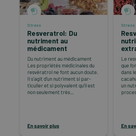
Stress
Stress
Resveratrol: Du
Resv
nutriment au
nutr
médicament
extr
Du nutriment au médicament
Le res
Les propriétés médicinales du
que l’
resvératrol ne font aucun doute.
dans le
Il s’agit d’un nutriment si par-
cacahu
ticulier et si polyvalent qu’il est
un nutr
non seulement très...
proces
En savoir plus
En sav