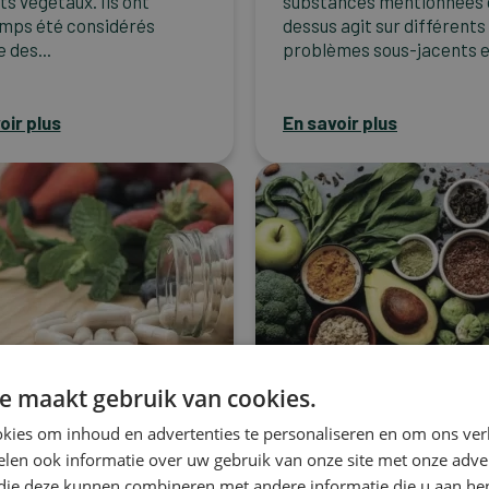
ts végétaux. Ils ont
substances mentionnées 
mps été considérés
dessus agit sur différents
des...
problèmes sous-jacents et
oir plus
En savoir plus
e maakt gebruik van cookies.
kies om inhoud en advertenties te personaliseren en om ons ver
Cancer
avantages d’un
L’importance des
len ook informatie over uw gebruik van onze site met onze adver
 die deze kunnen combineren met andere informatie die u aan hen