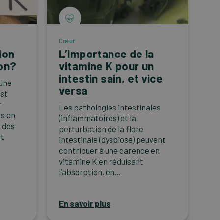
Cœur
ion
L’importance de la
on?
vitamine K pour un
intestin sain, et vice
 une
versa
est
r
Les pathologies intestinales
es en
(inflammatoires) et la
r des
perturbation de la flore
et
intestinale (dysbiose) peuvent
contribuer à une carence en
vitamine K en réduisant
l’absorption, en...
En savoir plus