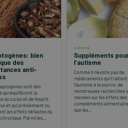
Autisme
togènes: bien
Suppléments pou
 que des
l’autisme
tances anti-
Comme il n’existe pas de
ss
médicaments qui traitent
l’autisme à la source, de
aptogènes sont des
nombreuses recherches 
 qui équilibrent la
menées sur les effets des
e du corps et de l’esprit
compléments alimentaires
ess et qui préviennent ou
que les...
ent les effets néfastes du
chronique. Parmi les...