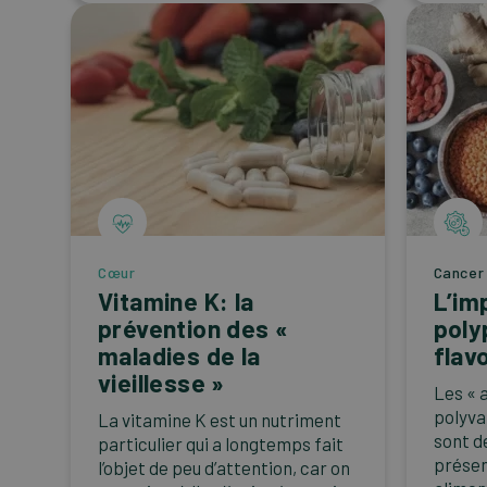
Cœur
Cancer
Vitamine K: la
L’im
prévention des «
poly
maladies de la
flav
vieillesse »
Les « 
polyva
La vitamine K est un nutriment
sont d
particulier qui a longtemps fait
présen
l’objet de peu d’attention, car on