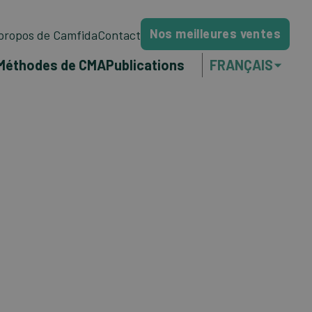
Nos meilleures ventes
propos de Camfida
Contact
Méthodes de CMA
Publications
FRANÇAIS
NEDERLANDS
ENGLISH
PORTUGUÊS