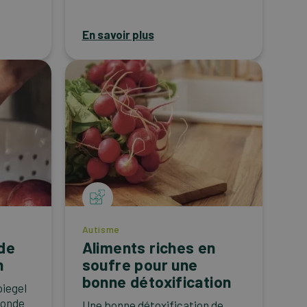
En savoir plus
Autisme
 de
Aliments riches en
n
soufre pour une
bonne détoxification
piegel
zonde
Une bonne détoxification de