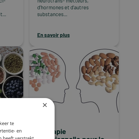
ci-
neurotrans- metteurs,
d’hormones et d’autres
...
substances...
En savoir plus
×
keer te
Migraine
Thérapie
tentie- en
 heeft verstrekt