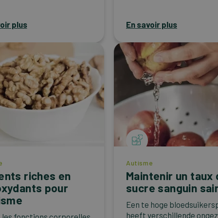
oir plus
En savoir plus
e
Autisme
ents riches en
Maintenir un taux
oxydants pour
sucre sanguin sai
tisme
Een te hoge bloedsuikers
heeft verschillende onge
 les fonctions corporelles