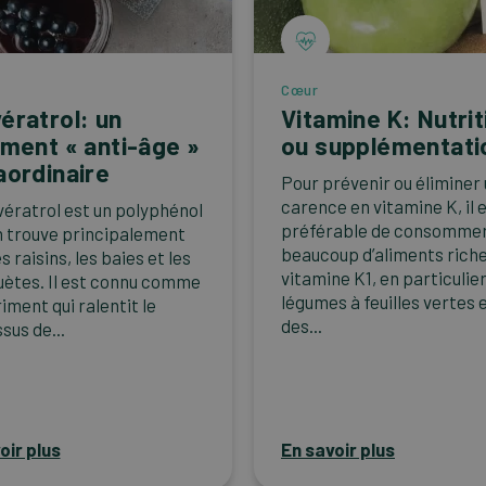
Cœur
ératrol: un
Vitamine K: Nutrit
iment « anti-âge »
ou supplémentati
aordinaire
Pour prévenir ou éliminer
carence en vitamine K, il 
vératrol est un polyphénol
préférable de consomme
on trouve principalement
beaucoup d’aliments rich
s raisins, les baies et les
vitamine K1, en particulie
ètes. Il est connu comme
légumes à feuilles vertes 
iment qui ralentit le
des...
sus de...
oir plus
En savoir plus