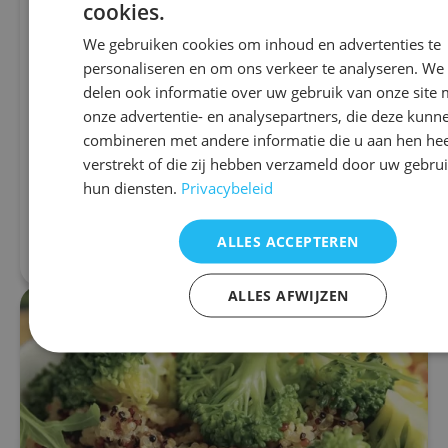
cookies.
Autismus
Nahrungsergänzungsmittel bei
We gebruiken cookies om inhoud en advertenties te
Autismus
personaliseren en om ons verkeer te analyseren. We
delen ook informatie over uw gebruik van onze site 
Da es keine Medikamente gibt, die Autismus an
onze advertentie- en analysepartners, die deze kunn
der Wurzel behandeln, wird intensiv zu den
combineren met andere informatie die u aan hen hee
Wirkungen von Nahrungsergänzungsmitteln
geforscht, wie Multinährstoffen, Omega-3-
verstrekt of die zij hebben verzameld door uw gebru
Fettsäuren...
hun diensten.
Privacybeleid
ALLES ACCEPTEREN
Mehr lesen
ALLES AFWIJZEN