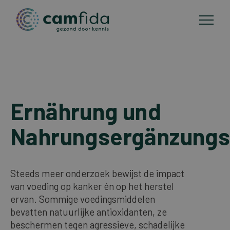
Anwendungsgebiete
Direkt
zum
Ernährung und
CAM-methoden
Inhalt
Nahrungsergänzungs
Publikationen
Über Camfida
Steeds meer onderzoek bewijst de impact
van voeding op kanker én op het herstel
ervan. Sommige voedingsmiddelen
Kontakt
bevatten natuurlijke antioxidanten, ze
beschermen tegen agressieve, schadelijke