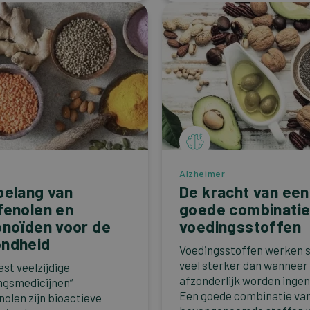
Alzheimer
belang van
De kracht van een
fenolen en
goede combinati
onoïden voor de
voedingsstoffen
ndheid
Voedingsstoffen werken
veel sterker dan wanneer
st veelzijdige
afzonderlijk worden inge
ngsmedicijnen”
Een goede combinatie va
nolen zijn bioactieve