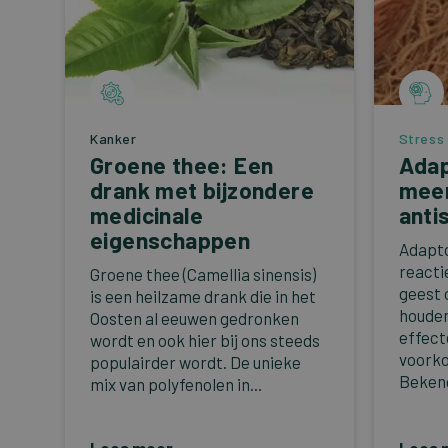
Kanker
Stress
Groene thee: Een
Adap
drank met bijzondere
mee
medicinale
anti
eigenschappen
Adapto
reacti
Groene thee (Camellia sinensis)
geest 
is een heilzame drank die in het
houden
Oosten al eeuwen gedronken
effect
wordt en ook hier bij ons steeds
voorko
populairder wordt. De unieke
Bekend
mix van polyfenolen in...