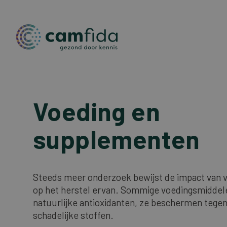
Overslaan
en
Voeding en
naar
de
supplementen
inhoud
gaan
Steeds meer onderzoek bewijst de impact van 
op het herstel ervan. Sommige voedingsmiddel
natuurlijke antioxidanten, ze beschermen tegen
schadelijke stoffen.