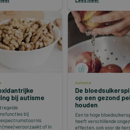
meer
Lees meer
e
Autisme
oxidantrijke
De bloedsuikerspi
ing bij autisme
op een gezond pei
houden
ntregelde
msfuncties bij
Een te hoge bloedsuikers
mespectrumstoornis
heeft verschillende onge
 (mee) veroorzaakt of in
effecten, ook voor de her