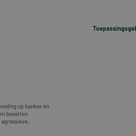
Toepassingsge
voeding op kanker én
en bevatten
 agressieve,