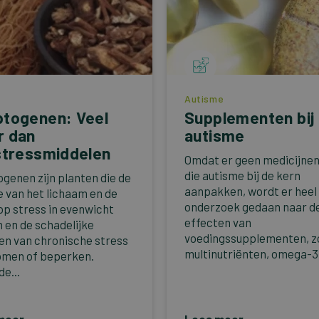
Autisme
togenen: Veel
Supplementen bij
r dan
autisme
stressmiddelen
Omdat er geen medicijnen 
die autisme bij de kern
genen zijn planten die de
aanpakken, wordt er heel 
e van het lichaam en de
onderzoek gedaan naar d
op stress in evenwicht
effecten van
 en de schadelijke
voedingssupplementen, z
en van chronische stress
multinutriënten, omega-3.
men of beperken.
e...