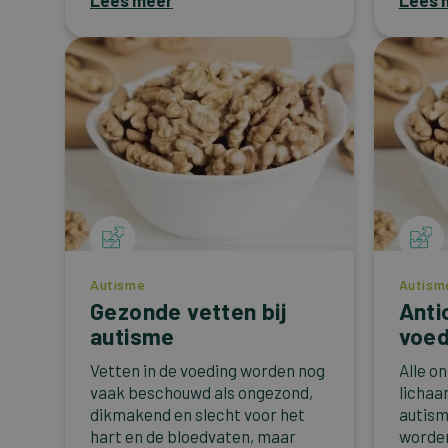
Lees meer
Lees 
Autisme
Autism
Gezonde vetten bij
Anti
autisme
voed
Vetten in de voeding worden nog
Alle o
vaak beschouwd als ongezond,
lichaa
dikmakend en slecht voor het
autis
hart en de bloedvaten, maar
worden