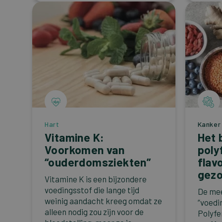
Hart
Kanker
Vitamine K:
Het 
Voorkomen van
poly
“ouderdomsziekten”
flav
gezo
Vitamine K is een bijzondere
voedingsstof die lange tijd
De mee
weinig aandacht kreeg omdat ze
“voedi
alleen nodig zou zijn voor de
Polyfe