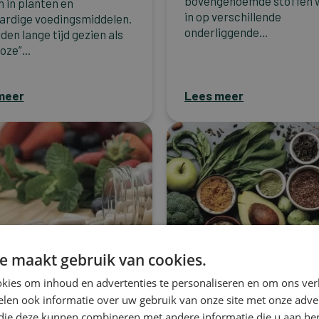
bovengenoemde stoffen 
n in planten en
in op verschillende
ardige voedingsmiddelen.
onderliggende...
den lange tijd gezien als
oze”...
meer
Lees meer
e maakt gebruik van cookies.
kies om inhoud en advertenties te personaliseren en om ons ver
Kanker
len ook informatie over uw gebruik van onze site met onze adver
nut van een
Het belang van
 die deze kunnen combineren met andere informatie die u aan hen