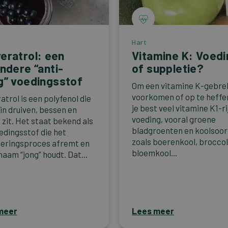
Hart
eratrol: een
Vitamine K: Voedi
ondere “anti-
of suppletie?
g” voedingsstof
Om een vitamine K-gebre
voorkomen of op te heffe
atrol is een polyfenol die
je best veel vitamine K1-ri
 in druiven, bessen en
voeding, vooral groene
 zit. Het staat bekend als
bladgroenten en koolsoor
edingsstof die het
zoals boerenkool, broccol
eringsproces afremt en
bloemkool...
haam “jong” houdt. Dat...
meer
Lees meer