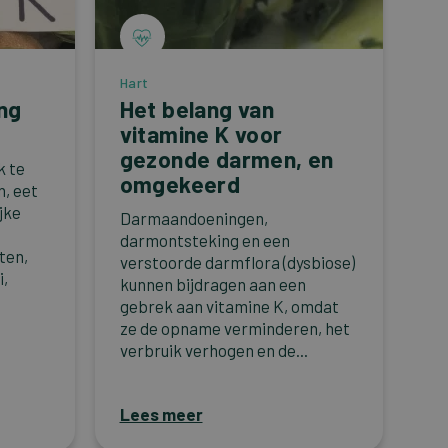
Hart
ng
Het belang van
vitamine K voor
gezonde darmen, en
k te
omgekeerd
n, eet
jke
Darmaandoeningen,
darmontsteking en een
ten,
verstoorde darmflora (dysbiose)
i,
kunnen bijdragen aan een
gebrek aan vitamine K, omdat
ze de opname verminderen, het
verbruik verhogen en de...
Lees meer