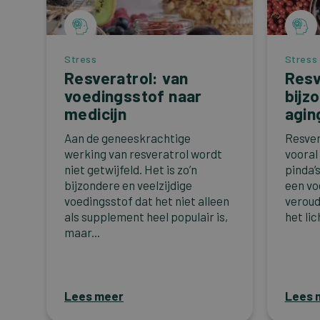
Stress
Stress
Resveratrol: van
Resv
voedingsstof naar
bijz
medicijn
agin
Aan de geneeskrachtige
Resver
werking van resveratrol wordt
vooral
niet getwijfeld. Het is zo’n
pinda’s
bijzondere en veelzijdige
een vo
voedingsstof dat het niet alleen
veroud
als supplement heel populair is,
het lic
maar...
Lees meer
Lees 