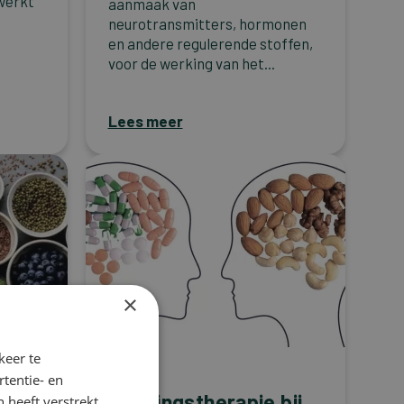
werkt
aanmaak van
neurotransmitters, hormonen
en andere regulerende stoffen,
voor de werking van het...
Lees meer
×
keer te
Migraine
tentie- en
Voedingstherapie bij
 heeft verstrekt