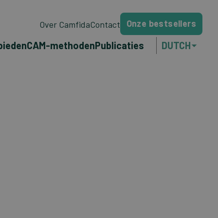
Onze bestsellers
Over Camfida
Contact
bieden
CAM-methoden
Publicaties
DUTCH
ENGLISH
FRANÇAIS
PORTUGUÊS