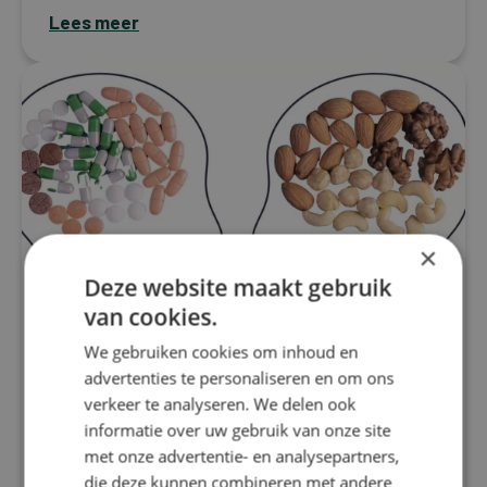
Lees meer
×
Deze website maakt gebruik
van cookies.
We gebruiken cookies om inhoud en
advertenties te personaliseren en om ons
Migraine
verkeer te analyseren. We delen ook
Voedingstherapie bij migraine:
informatie over uw gebruik van onze site
Hoe supplementen het verschil
met onze advertentie- en analysepartners,
kunnen maken
die deze kunnen combineren met andere