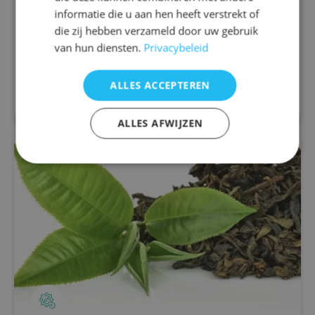
Migraine is een neurologische aandoening die
informatie die u aan hen heeft verstrekt of
wordt gekenmerkt door terugkerende aanvallen
die zij hebben verzameld door uw gebruik
van ernstige hoofdpijn die gepaard kunnen gaan
van hun diensten.
Privacybeleid
met misselijkheid, een pijnlijke of stijve...
ALLES ACCEPTEREN
Lees meer
ALLES AFWIJZEN