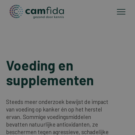
Toepassingsgebieden
Overslaan
en
Voeding en
CAM-methoden
naar
de
supplementen
Publicaties
inhoud
gaan
Over Camfida
Steeds meer onderzoek bewijst de impact
van voeding op kanker én op het herstel
ervan. Sommige voedingsmiddelen
Contact
bevatten natuurlijke antioxidanten, ze
beschermen tegen agressieve, schadelijke