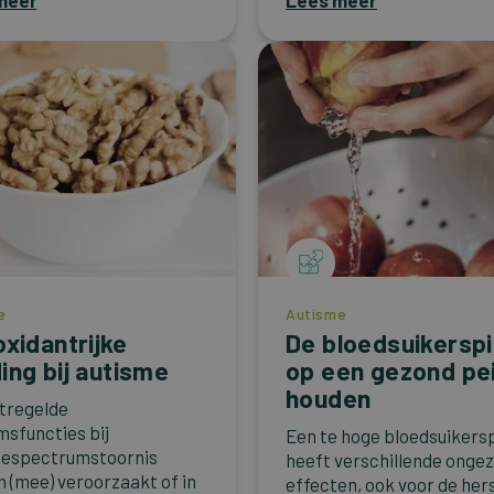
meer
Lees meer
e
Autisme
oxidantrijke
De bloedsuikerspi
ing bij autisme
op een gezond pei
houden
ntregelde
msfuncties bij
Een te hoge bloedsuikers
mespectrumstoornis
heeft verschillende onge
 (mee) veroorzaakt of in
effecten, ook voor de her