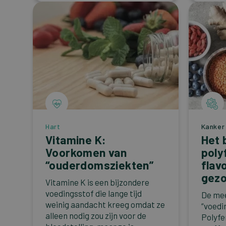
Hart
Kanker
Vitamine K:
Het 
Voorkomen van
poly
“ouderdomsziekten”
flav
gezo
Vitamine K is een bijzondere
voedingsstof die lange tijd
De mee
weinig aandacht kreeg omdat ze
“voedi
alleen nodig zou zijn voor de
Polyfe