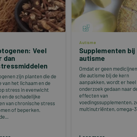
Autisme
togenen: Veel
Supplementen bij
r dan
autisme
stressmiddelen
Omdat er geen medicijnen 
die autisme bij de kern
genen zijn planten die de
aanpakken, wordt er heel 
e van het lichaam en de
onderzoek gedaan naar d
op stress in evenwicht
effecten van
 en de schadelijke
voedingssupplementen, z
en van chronische stress
multinutriënten, omega-3.
men of beperken.
e...