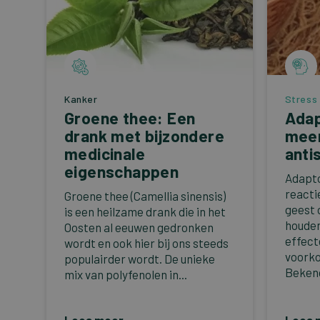
Kanker
Stress
Groene thee: Een
Adap
drank met bijzondere
mee
medicinale
anti
eigenschappen
Adapto
reacti
Groene thee (Camellia sinensis)
geest 
is een heilzame drank die in het
houden
Oosten al eeuwen gedronken
effect
wordt en ook hier bij ons steeds
voorko
populairder wordt. De unieke
Bekend
mix van polyfenolen in...