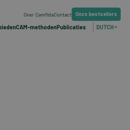
Onze bestsellers
Over Camfida
Contact
bieden
CAM-methoden
Publicaties
DUTCH
ENGLISH
FRANÇAIS
PORTUGUÊS