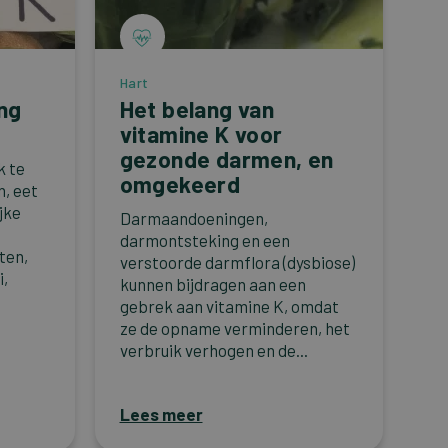
Hart
ng
Het belang van
vitamine K voor
gezonde darmen, en
k te
omgekeerd
n, eet
jke
Darmaandoeningen,
darmontsteking en een
ten,
verstoorde darmflora (dysbiose)
i,
kunnen bijdragen aan een
gebrek aan vitamine K, omdat
ze de opname verminderen, het
verbruik verhogen en de...
Lees meer