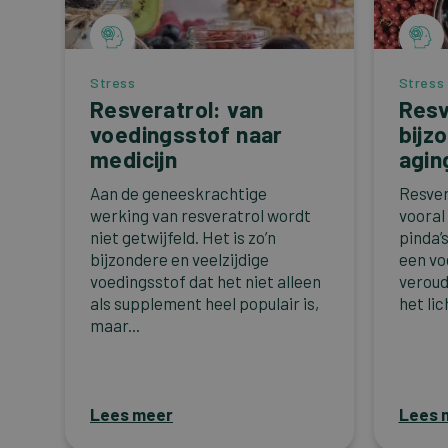
Stress
Stress
Resveratrol: van
Resv
voedingsstof naar
bijz
medicijn
agin
Aan de geneeskrachtige
Resver
werking van resveratrol wordt
vooral
niet getwijfeld. Het is zo’n
pinda’s
bijzondere en veelzijdige
een vo
voedingsstof dat het niet alleen
veroud
als supplement heel populair is,
het lic
maar...
Lees meer
Lees 