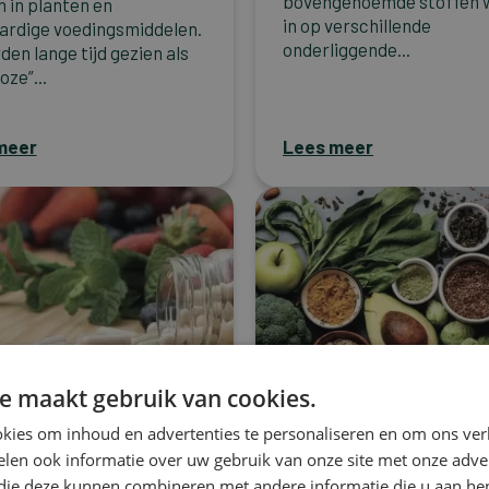
bovengenoemde stoffen 
n in planten en
in op verschillende
ardige voedingsmiddelen.
onderliggende...
den lange tijd gezien als
oze”...
meer
Lees meer
e maakt gebruik van cookies.
kies om inhoud en advertenties te personaliseren en om ons ver
Kanker
len ook informatie over uw gebruik van onze site met onze adver
nut van een
Het belang van
 die deze kunnen combineren met andere informatie die u aan hen