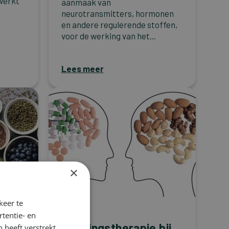
werkt
aanmaak van
neurotransmitters, hormonen
en andere regulerende stoffen,
voor de werking van het...
Lees meer
×
keer te
Migraine
tentie- en
Voedingstherapie bij
 heeft verstrekt