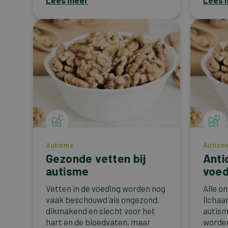
Lees meer
Lees 
Autisme
Autism
Gezonde vetten bij
Anti
autisme
voed
Vetten in de voeding worden nog
Alle o
vaak beschouwd als ongezond,
lichaa
dikmakend en slecht voor het
autis
hart en de bloedvaten, maar
worden