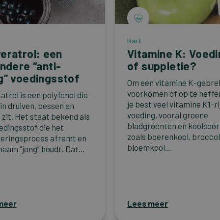
Hart
eratrol: een
Vitamine K: Voedi
ondere “anti-
of suppletie?
g” voedingsstof
Om een vitamine K-gebre
voorkomen of op te heffe
atrol is een polyfenol die
je best veel vitamine K1-ri
 in druiven, bessen en
voeding, vooral groene
 zit. Het staat bekend als
bladgroenten en koolsoor
edingsstof die het
zoals boerenkool, broccol
eringsproces afremt en
bloemkool...
haam “jong” houdt. Dat...
meer
Lees meer