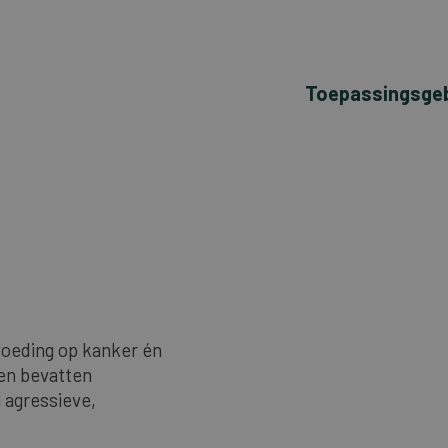
Toepassingsge
voeding op kanker én
en bevatten
 agressieve,