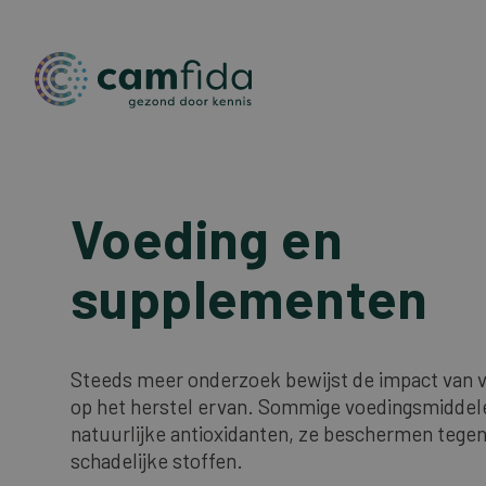
Overslaan
en
Voeding en
naar
de
supplementen
inhoud
gaan
Steeds meer onderzoek bewijst de impact van 
op het herstel ervan. Sommige voedingsmiddel
natuurlijke antioxidanten, ze beschermen tegen
schadelijke stoffen.