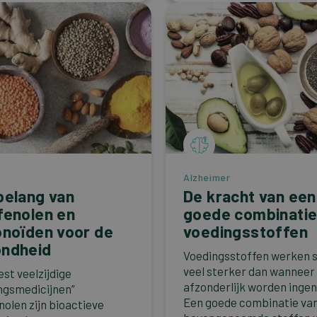
Alzheimer
belang van
De kracht van een
fenolen en
goede combinati
onoïden voor de
voedingsstoffen
ndheid
Voedingsstoffen werken
veel sterker dan wanneer
st veelzijdige
afzonderlijk worden inge
ngsmedicijnen”
Een goede combinatie va
nolen zijn bioactieve