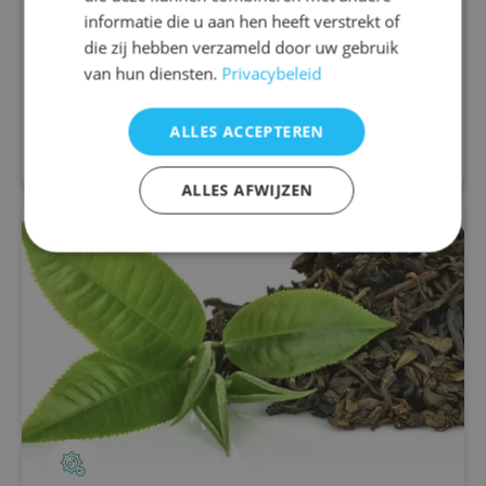
Migraine is een neurologische aandoening die
informatie die u aan hen heeft verstrekt of
wordt gekenmerkt door terugkerende aanvallen
die zij hebben verzameld door uw gebruik
van ernstige hoofdpijn die gepaard kunnen gaan
van hun diensten.
Privacybeleid
met misselijkheid, een pijnlijke of stijve...
ALLES ACCEPTEREN
Lees meer
ALLES AFWIJZEN