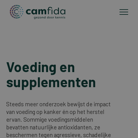
Toepassingsgebieden
Overslaan
en
Voeding en
CAM-methoden
naar
de
supplementen
Publicaties
inhoud
gaan
Over Camfida
Steeds meer onderzoek bewijst de impact
van voeding op kanker én op het herstel
ervan. Sommige voedingsmiddelen
Contact
bevatten natuurlijke antioxidanten, ze
beschermen tegen agressieve, schadelijke