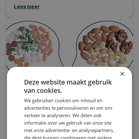
Lees meer
×
Deze website maakt gebruik
van cookies.
We gebruiken cookies om inhoud en
advertenties te personaliseren en om ons
Migraine
verkeer te analyseren. We delen ook
Voedingstherapie bij migraine:
informatie over uw gebruik van onze site
Hoe supplementen het verschil
met onze advertentie- en analysepartners,
kunnen maken
die deze kunnen combineren met andere