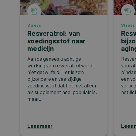
Stress
Stress
Resveratrol: van
Resv
voedingsstof naar
bijz
medicijn
agin
Aan de geneeskrachtige
Resver
werking van resveratrol wordt
vooral
niet getwijfeld. Het is zo’n
pinda’s
bijzondere en veelzijdige
een vo
voedingsstof dat het niet alleen
veroud
als supplement heel populair is,
het lic
maar...
Lees meer
Lees 