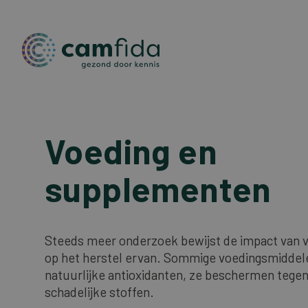
Overslaan
en
Voeding en
naar
de
supplementen
inhoud
gaan
Steeds meer onderzoek bewijst de impact van 
op het herstel ervan. Sommige voedingsmiddel
natuurlijke antioxidanten, ze beschermen tegen
schadelijke stoffen.