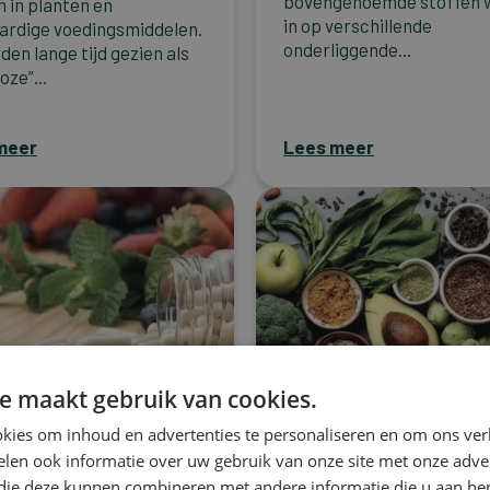
bovengenoemde stoffen 
n in planten en
in op verschillende
ardige voedingsmiddelen.
onderliggende...
den lange tijd gezien als
oze”...
meer
Lees meer
e maakt gebruik van cookies.
kies om inhoud en advertenties te personaliseren en om ons ver
Kanker
len ook informatie over uw gebruik van onze site met onze adver
nut van een
Het belang van
 die deze kunnen combineren met andere informatie die u aan hen