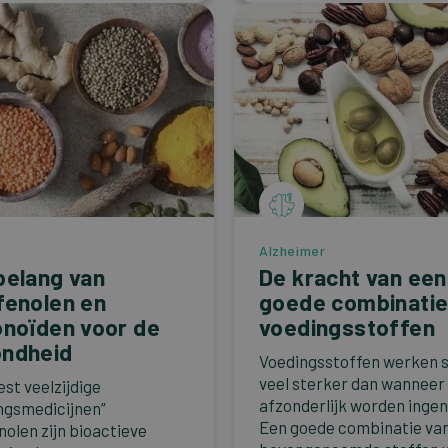
Alzheimer
belang van
De kracht van een
fenolen en
goede combinati
onoïden voor de
voedingsstoffen
ndheid
Voedingsstoffen werken
veel sterker dan wanneer
st veelzijdige
afzonderlijk worden inge
ngsmedicijnen”
Een goede combinatie va
nolen zijn bioactieve