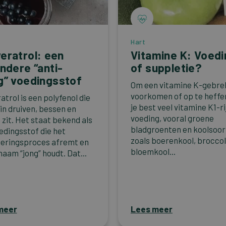
Hart
eratrol: een
Vitamine K: Voedi
ondere “anti-
of suppletie?
g” voedingsstof
Om een vitamine K-gebre
voorkomen of op te heffe
atrol is een polyfenol die
je best veel vitamine K1-ri
 in druiven, bessen en
voeding, vooral groene
 zit. Het staat bekend als
bladgroenten en koolsoor
edingsstof die het
zoals boerenkool, broccol
eringsproces afremt en
bloemkool...
haam “jong” houdt. Dat...
meer
Lees meer