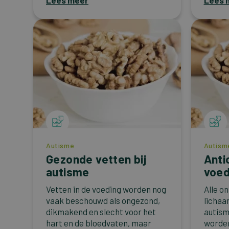
Lees meer
Lees 
Autisme
Autism
Gezonde vetten bij
Anti
autisme
voed
Vetten in de voeding worden nog
Alle o
vaak beschouwd als ongezond,
lichaa
dikmakend en slecht voor het
autis
hart en de bloedvaten, maar
worden