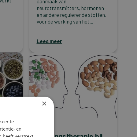
werkt
aanmaak van
neurotransmitters, hormonen
en andere regulerende stoffen,
voor de werking van het...
Lees meer
×
keer te
Migraine
tentie- en
Voedingstherapie bij
 heeft verstrekt