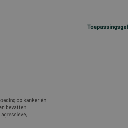
Toepassingsge
voeding op kanker én
en bevatten
 agressieve,