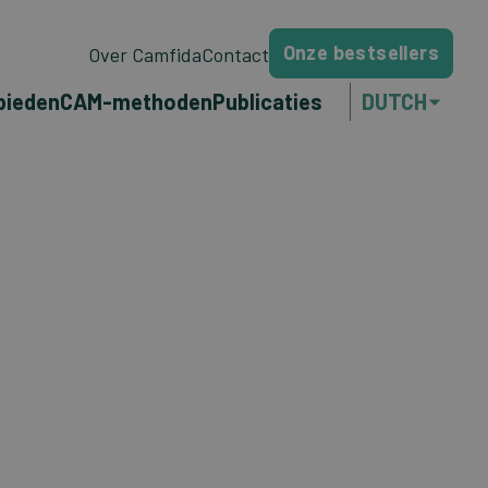
Onze bestsellers
Over Camfida
Contact
bieden
CAM-methoden
Publicaties
DUTCH
ENGLISH
FRANÇAIS
PORTUGUÊS