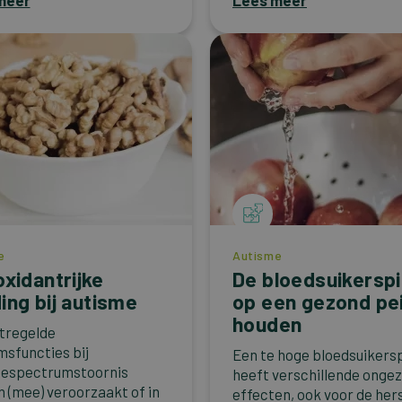
meer
Lees meer
e
Autisme
oxidantrijke
De bloedsuikerspi
ing bij autisme
op een gezond pei
houden
ntregelde
msfuncties bij
Een te hoge bloedsuikers
mespectrumstoornis
heeft verschillende onge
 (mee) veroorzaakt of in
effecten, ook voor de her