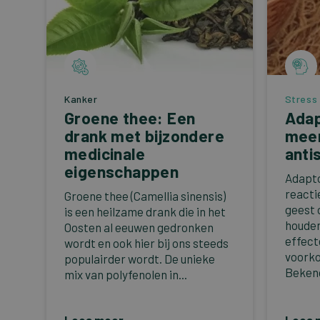
Kanker
Stress
Groene thee: Een
Adap
drank met bijzondere
mee
medicinale
anti
eigenschappen
Adapto
reacti
Groene thee (Camellia sinensis)
geest 
is een heilzame drank die in het
houden
Oosten al eeuwen gedronken
effect
wordt en ook hier bij ons steeds
voorko
populairder wordt. De unieke
Bekend
mix van polyfenolen in...