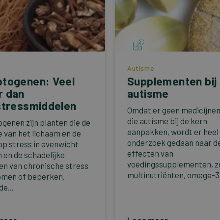
Autisme
togenen: Veel
Supplementen bij
r dan
autisme
stressmiddelen
Omdat er geen medicijnen 
die autisme bij de kern
genen zijn planten die de
aanpakken, wordt er heel 
e van het lichaam en de
onderzoek gedaan naar d
op stress in evenwicht
effecten van
 en de schadelijke
voedingssupplementen, z
en van chronische stress
multinutriënten, omega-3.
men of beperken.
e...