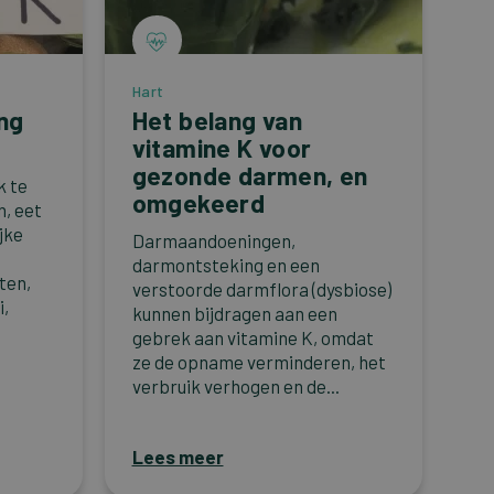
Hart
ng
Het belang van
vitamine K voor
gezonde darmen, en
k te
omgekeerd
n, eet
jke
Darmaandoeningen,
darmontsteking en een
ten,
verstoorde darmflora (dysbiose)
i,
kunnen bijdragen aan een
gebrek aan vitamine K, omdat
ze de opname verminderen, het
verbruik verhogen en de...
Lees meer