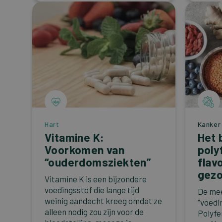
Hart
Kanker
Vitamine K:
Het 
Voorkomen van
poly
“ouderdomsziekten”
flav
gezo
Vitamine K is een bijzondere
voedingsstof die lange tijd
De mee
weinig aandacht kreeg omdat ze
“voedi
alleen nodig zou zijn voor de
Polyfe