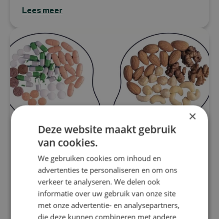
Lees meer
×
Deze website maakt gebruik
van cookies.
We gebruiken cookies om inhoud en
advertenties te personaliseren en om ons
Migraine
verkeer te analyseren. We delen ook
Voedingstherapie bij migraine:
informatie over uw gebruik van onze site
Hoe supplementen het verschil
met onze advertentie- en analysepartners,
kunnen maken
die deze kunnen combineren met andere