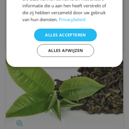
Migraine is een neurologische aandoening die
informatie die u aan hen heeft verstrekt of
wordt gekenmerkt door terugkerende aanvallen
die zij hebben verzameld door uw gebruik
van ernstige hoofdpijn die gepaard kunnen gaan
van hun diensten.
Privacybeleid
met misselijkheid, een pijnlijke of stijve...
ALLES ACCEPTEREN
Lees meer
ALLES AFWIJZEN