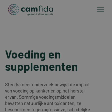
Toepassingsgebieden
Overslaan
en
Voeding en
CAM-methoden
naar
de
supplementen
Publicaties
inhoud
gaan
Over Camfida
Steeds meer onderzoek bewijst de impact
van voeding op kanker én op het herstel
ervan. Sommige voedingsmiddelen
Contact
bevatten natuurlijke antioxidanten, ze
beschermen tegen agressieve, schadelijke